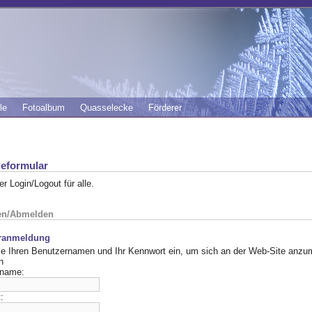
le
Fotoalbum
Quasselecke
Förderer
eformular
der Login/Logout für alle.
en/Abmelden
ranmeldung
e Ihren Benutzernamen und Ihr Kennwort ein, um sich an der Web-Site anzu
n
rname:
: