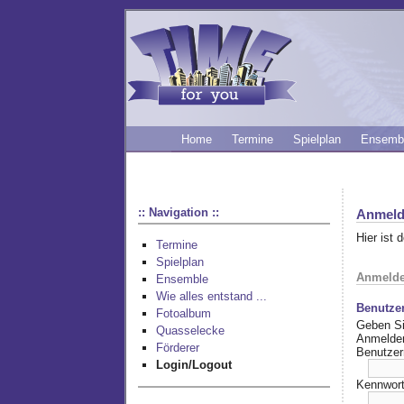
Home
Termine
Spielplan
Ensemb
:: Navigation ::
Anmeld
Hier ist 
Termine
Spielplan
Anmeld
Ensemble
Wie alles entstand ...
Benutze
Fotoalbum
Geben Si
Quasselecke
Anmelde
Förderer
Benutze
Login/Logout
Kennwort