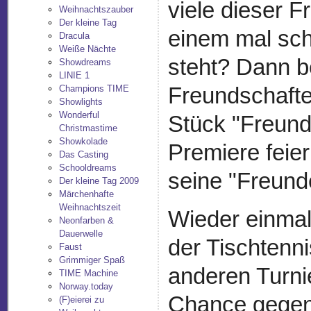
viele dieser F
Weihnachtszauber
Der kleine Tag
einem mal sch
Dracula
Weiße Nächte
steht? Dann be
Showdreams
LINIE 1
Freundschafte
Champions TIME
Showlights
Wonderful
Stück "Freund
Christmastime
Showkolade
Premiere feier
Das Casting
Schooldreams
seine "Freund
Der kleine Tag 2009
Märchenhafte
Weihnachtszeit
Wieder einmal 
Neonfarben &
Dauerwelle
der Tischtenni
Faust
Grimmiger Spaß
anderen Turnie
TIME Machine
Norway.today
Chance gegen 
(F)eierei zu