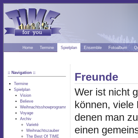
Home
Termine
Spielplan
Ensemble
Fotoalbum
Q
:: Navigation ::
Freunde
Termine
Wer ist nicht 
Spielplan
Vision
Believe
können, viele
Weihnachtsshowprogramm
Voyage
denen man zu
Archiv
Varieté
einen gemeins
Weihnachtszauber
The Best Of TIME