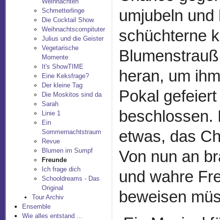
Weihnachten
umjubeln und 
Schmetterlinge
Die Cocktail Show
Weihnachtscompituter
schüchterne kl
Julius und die Geister
Vegetarische
Blumenstrauß
Momente
It's ShowTIME
heran, um ihm 
Eine Keksfrage?
Der kleine Tag
Pokal gefeier
Die Moskitos sind da
Sarah
beschlossen.
Linie 1
Ein
etwas, das Ch
Sommernachtstraum
Revue
Blumen im Sumpf
Von nun an br
Freunde
Ich frage dich
und wahre Fr
Schooldreams - Das
Original
beweisen müss
Tour Archiv
Ensemble
Wie alles entstand ...