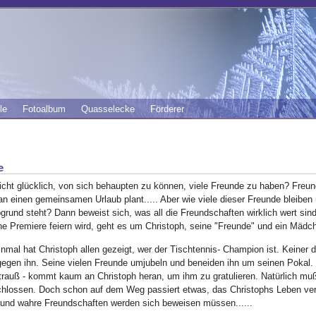
le
Fotoalbum
Quasselecke
Förderer
e
nicht glücklich, von sich behaupten zu können, viele Freunde zu haben? Freu
n einen gemeinsamen Urlaub plant..... Aber wie viele dieser Freunde bleiben
grund steht? Dann beweist sich, was all die Freundschaften wirklich wert si
ne Premiere feiern wird, geht es um Christoph, seine "Freunde" und ein Mäd
nmal hat Christoph allen gezeigt, wer der Tischtennis- Champion ist. Keiner d
egen ihn. Seine vielen Freunde umjubeln und beneiden ihn um seinen Pokal. D
rauß - kommt kaum an Christoph heran, um ihm zu gratulieren. Natürlich muß
chlossen. Doch schon auf dem Weg passiert etwas, das Christophs Leben ver
 und wahre Freundschaften werden sich beweisen müssen......