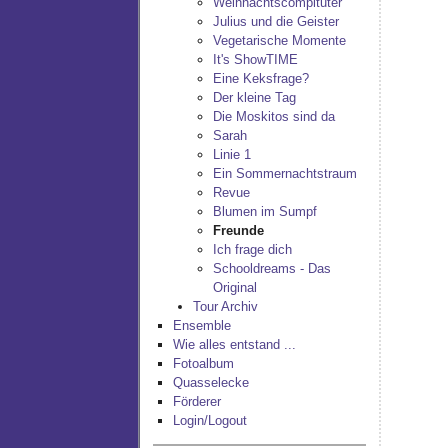
Weihnachtscompituter
Julius und die Geister
Vegetarische Momente
It's ShowTIME
Eine Keksfrage?
Der kleine Tag
Die Moskitos sind da
Sarah
Linie 1
Ein Sommernachtstraum
Revue
Blumen im Sumpf
Freunde
Ich frage dich
Schooldreams - Das
Original
Tour Archiv
Ensemble
Wie alles entstand ...
Fotoalbum
Quasselecke
Förderer
Login/Logout