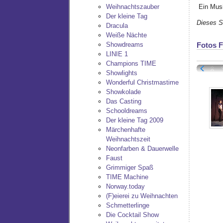
Ein Musi
Weihnachtszauber
Der kleine Tag
Dieses S
Dracula
Weiße Nächte
Showdreams
Fotos 
LINIE 1
Champions TIME
Showlights
Wonderful Christmastime
Showkolade
Das Casting
Schooldreams
Der kleine Tag 2009
Märchenhafte
Weihnachtszeit
Neonfarben & Dauerwelle
Faust
Grimmiger Spaß
TIME Machine
Norway.today
(F)eierei zu Weihnachten
Schmetterlinge
Die Cocktail Show