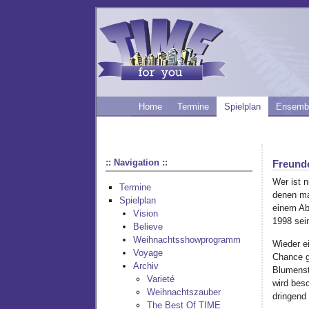
Home
Termine
Spielplan
Ensemb
:: Navigation ::
Freund
Wer ist 
Termine
denen ma
Spielplan
einem Ab
Vision
1998 sei
Believe
Weihnachtsshowprogramm
Wieder ei
Voyage
Chance g
Archiv
Blumenst
Varieté
wird bes
Weihnachtszauber
dringend
The Best Of TIME