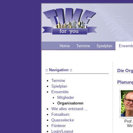
Home
Termine
Spielplan
Ensemb
:: Navigation ::
Die Org
Termine
Planun
Spielplan
Ensemble
Mitglieder
Organisatoren
Wie alles entstand ...
Fotoalbum
Quasselecke
Prof
Win
Förderer
Login/Logout