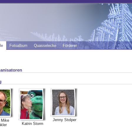
le
Fotoalbum
Quasselecke
Förderer
anisatoren
g
Jenny Stolper
. Mike
Katrin Storm
kler