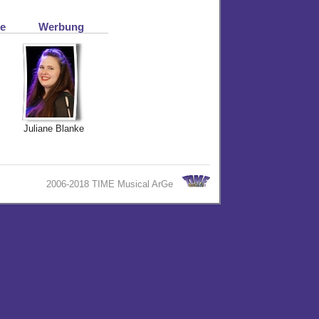
ie
Werbung
Juliane Blanke
2006-2018 TIME Musical ArGe