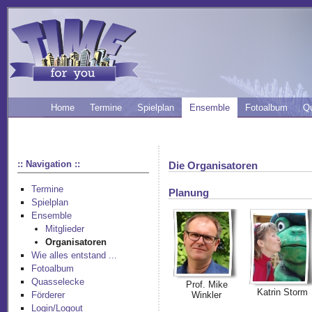
Home
Termine
Spielplan
Ensemble
Fotoalbum
Q
:: Navigation ::
Die Organisatoren
Termine
Planung
Spielplan
Ensemble
Mitglieder
Organisatoren
Wie alles entstand ...
Fotoalbum
Quasselecke
Prof. Mike
Katrin Storm
Winkler
Förderer
Login/Logout