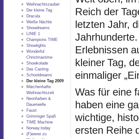
Weihnachtszauber
Reich der Tag
Der kleine Tag
Dracula
letzten Jahr, 
Weiße Nächte
Showdreams
LINIE 1
Jahrhunderte.
Champions TIME
Showlights
Erlebnissen au
Wonderful
Christmastime
kleiner Tag, d
Showkolade
Das Casting
einmaliger „E
Schooldreams
Der kleine Tag 2009
Märchenhafte
Was für eine f
Weihnachtszeit
Neonfarben &
haben eine ga
Dauerwelle
Faust
wichtige, hist
Grimmiger Spaß
TIME Machine
ersten Reihe 
Norway.today
(F)eierei zu