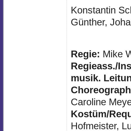
Konstantin Sc
Günther, Joh
Regie:
Mike W
Regieass./Ins
musik. Leitu
Choreograph
Caroline Meye
Kostüm/Requi
Hofmeister, L