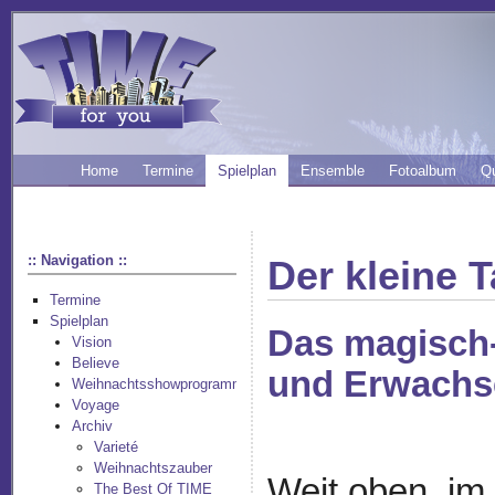
Home
Termine
Spielplan
Ensemble
Fotoalbum
Q
:: Navigation ::
Der kleine 
Termine
Spielplan
Das magisch-
Vision
Believe
und Erwachs
Weihnachtsshowprogramm
Voyage
Archiv
Varieté
Weihnachtszauber
Weit oben, im 
The Best Of TIME