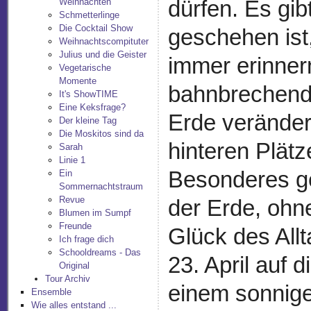
dürfen. Es gi
Weihnachten
Schmetterlinge
Die Cocktail Show
geschehen ist
Weihnachtscompituter
Julius und die Geister
immer erinner
Vegetarische
Momente
bahnbrechend
It's ShowTIME
Eine Keksfrage?
Erde veränder
Der kleine Tag
Die Moskitos sind da
hinteren Plätz
Sarah
Linie 1
Besonderes ge
Ein
Sommernachtstraum
Revue
der Erde, ohne
Blumen im Sumpf
Freunde
Glück des Allt
Ich frage dich
Schooldreams - Das
23. April auf 
Original
Tour Archiv
einem sonnigen
Ensemble
Wie alles entstand ...