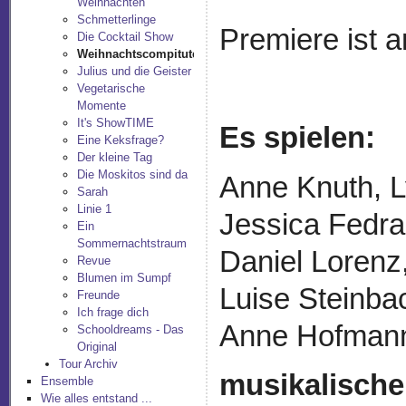
Weihnachten
Schmetterlinge
Premiere ist
Die Cocktail Show
Weihnachtscompituter
Julius und die Geister
Vegetarische
Momente
It's ShowTIME
Es spielen:
Eine Keksfrage?
Der kleine Tag
Die Moskitos sind da
Anne Knuth, L
Sarah
Linie 1
Jessica Fedra
Ein
Sommernachtstraum
Daniel Lorenz,
Revue
Blumen im Sumpf
Luise Steinba
Freunde
Ich frage dich
Anne Hofman
Schooldreams - Das
Original
Tour Archiv
musikalische
Ensemble
Wie alles entstand ...