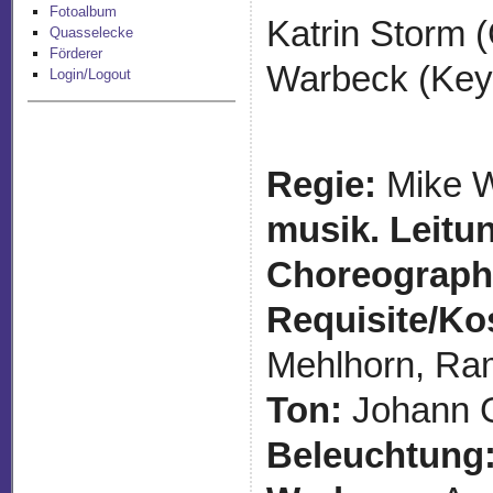
Fotoalbum
Katrin Storm (
Quasselecke
Förderer
Warbeck (Keyb
Login/Logout
Regie:
Mike W
musik. Leitu
Choreograph
Requisite/K
Mehlhorn, Ra
Ton:
Johann 
Beleuchtung