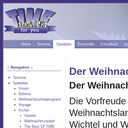
Home
Termine
Spielplan
Ensemble
Fotoalbum
Q
:: Navigation ::
Der Weihna
Termine
Der Weihnac
Spielplan
Vision
Believe
Die Vorfreude
Weihnachtsshowprogramm
Voyage
Weihnachtsland
Archiv
Varieté
Weihnachtszauber
Wichtel und 
The Best Of TIME