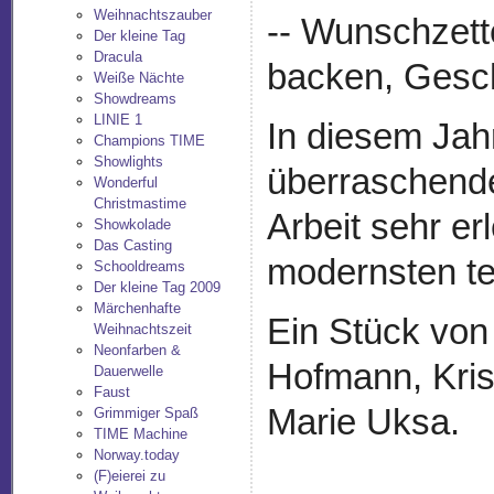
Weihnachtszauber
-- Wunschzett
Der kleine Tag
Dracula
backen, Gesc
Weiße Nächte
Showdreams
LINIE 1
In diesem Jahr
Champions TIME
Showlights
überraschende
Wonderful
Christmastime
Arbeit sehr erl
Showkolade
Das Casting
modernsten te
Schooldreams
Der kleine Tag 2009
Märchenhafte
Ein Stück von
Weihnachtszeit
Neonfarben &
Hofmann, Krist
Dauerwelle
Faust
Marie Uksa.
Grimmiger Spaß
TIME Machine
Norway.today
(F)eierei zu