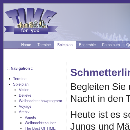
Home
Termine
Spielplan
Ensemble
Fotoalbum
Q
:: Navigation ::
Schmetterli
Termine
Begleiten Sie
Spielplan
Vision
Believe
Nacht in den 
Weihnachtsshowprogramm
Voyage
Heute ist es s
Archiv
Varieté
Weihnachtszauber
Jungs und Mä
The Best Of TIME