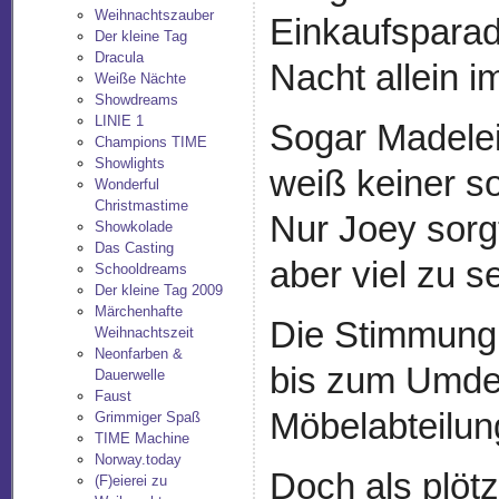
Weihnachtszauber
Einkaufsparad
Der kleine Tag
Dracula
Nacht allein 
Weiße Nächte
Showdreams
LINIE 1
Sogar Madelei
Champions TIME
Showlights
weiß keiner so 
Wonderful
Christmastime
Nur Joey sorgt
Showkolade
Das Casting
aber viel zu s
Schooldreams
Der kleine Tag 2009
Märchenhafte
Die Stimmung 
Weihnachtszeit
Neonfarben &
bis zum Umdek
Dauerwelle
Faust
Möbelabteilung
Grimmiger Spaß
TIME Machine
Norway.today
Doch als plöt
(F)eierei zu