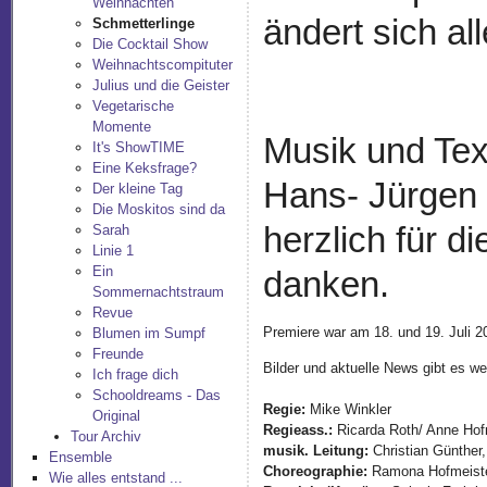
Weihnachten
ändert sich all
Schmetterlinge
Die Cocktail Show
Weihnachtscompituter
Julius und die Geister
Vegetarische
Momente
Musik und Te
It's ShowTIME
Eine Keksfrage?
Hans- Jürgen 
Der kleine Tag
Die Moskitos sind da
herzlich für 
Sarah
Linie 1
Ein
danken.
Sommernachtstraum
Revue
Premiere war am 18. und 19. Juli 2
Blumen im Sumpf
Freunde
Bilder und aktuelle News gibt es we
Ich frage dich
Schooldreams - Das
Regie:
Mike Winkler
Original
Regieass.:
Ricarda Roth/ Anne Ho
Tour Archiv
musik. Leitung:
Christian Günther,
Ensemble
Choreographie:
Ramona Hofmeist
Wie alles entstand ...