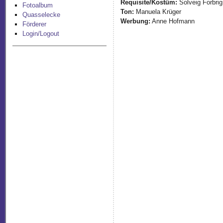
Requisite/Kostüm:
Solveig Forbri
Fotoalbum
Ton:
Manuela Krüger
Quasselecke
Werbung:
Anne Hofmann
Förderer
Login/Logout