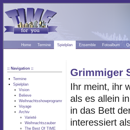
Home
Termine
Spielplan
Ensemble
Fotoalbum
Q
:: Navigation ::
Grimmiger 
Termine
Ihr meint, ihr
Spielplan
Vision
Believe
als es allein 
Weihnachtsshowprogramm
Voyage
in das Bett de
Archiv
Varieté
interessiert 
Weihnachtszauber
The Best Of TIME