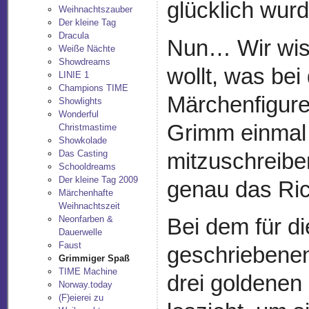
glücklich wurd
Weihnachtszauber
Der kleine Tag
Dracula
Nun… Wir wis
Weiße Nächte
Showdreams
wollt, was bei
LINIE 1
Champions TIME
Märchenfigure
Showlights
Wonderful
Grimm einmal n
Christmastime
Showkolade
Das Casting
mitzuschreibe
Schooldreams
Der kleine Tag 2009
genau das Ric
Märchenhafte
Weihnachtszeit
Neonfarben &
Bei dem für 
Dauerwelle
Faust
geschriebenen
Grimmiger Spaß
TIME Machine
drei goldenen
Norway.today
(F)eierei zu