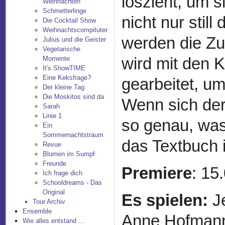
loszieht, um s
Weihnachten
Schmetterlinge
nicht nur stil
Die Cocktail Show
Weihnachtscompituter
werden die Zu
Julius und die Geister
Vegetarische
wird mit den 
Momente
It's ShowTIME
Eine Keksfrage?
gearbeitet, u
Der kleine Tag
Die Moskitos sind da
Wenn sich der
Sarah
Linie 1
so genau, was
Ein
Sommernachtstraum
das Textbuch i
Revue
Blumen im Sumpf
Freunde
Premiere
: 15
Ich frage dich
Schooldreams - Das
Original
Es spielen:
J
Tour Archiv
Ensemble
Anne Hofmann,
Wie alles entstand ...