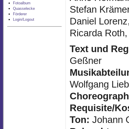
Fotoalbum
Stefan Krämer
Quasselecke
Förderer
Daniel Lorenz
Login/Logout
Ricarda Roth, 
Text und Regi
Geßner
Musikabteilu
Wolfgang Lieb
Choreograph
Requisite/K
Ton:
Johann G