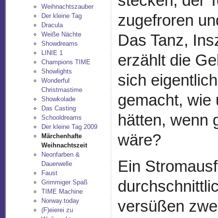
stecken, der T
Weihnachtszauber
zugefroren un
Der kleine Tag
Dracula
Weiße Nächte
Das Tanz, In
Showdreams
LINIE 1
erzählt die G
Champions TIME
Showlights
sich eigentli
Wonderful
Christmastime
gemacht, wie
Showkolade
Das Casting
hätten, wenn
Schooldreams
Der kleine Tag 2009
wäre?
Märchenhafte
Weihnachtszeit
Neonfarben &
Ein Stromausfa
Dauerwelle
Faust
durchschnittl
Grimmiger Spaß
TIME Machine
Norway.today
versüßen zwe
(F)eierei zu