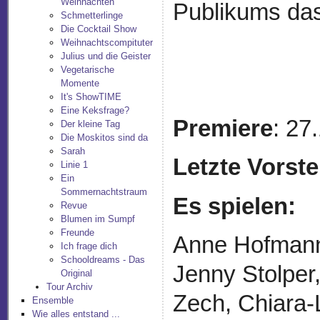
Weihnachten
Publikums da
Schmetterlinge
Die Cocktail Show
Weihnachtscompituter
Julius und die Geister
Vegetarische
Momente
It's ShowTIME
Eine Keksfrage?
Premiere
: 27
Der kleine Tag
Die Moskitos sind da
Sarah
Letzte Vorste
Linie 1
Ein
Sommernachtstraum
Es spielen:
Revue
Blumen im Sumpf
Freunde
Anne Hofmann,
Ich frage dich
Schooldreams - Das
Jenny Stolper
Original
Tour Archiv
Zech, Chiara-
Ensemble
Wie alles entstand ...