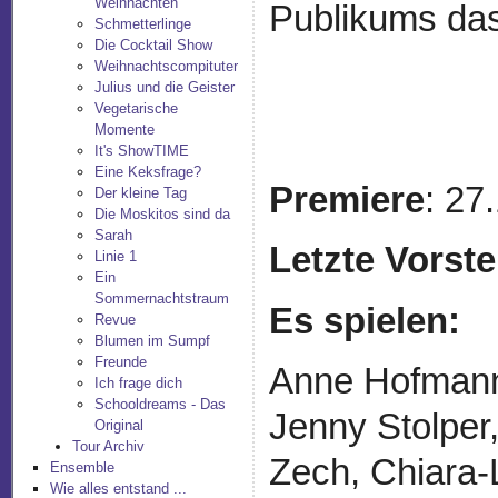
Weihnachten
Publikums da
Schmetterlinge
Die Cocktail Show
Weihnachtscompituter
Julius und die Geister
Vegetarische
Momente
It's ShowTIME
Eine Keksfrage?
Premiere
: 27
Der kleine Tag
Die Moskitos sind da
Sarah
Letzte Vorste
Linie 1
Ein
Sommernachtstraum
Es spielen:
Revue
Blumen im Sumpf
Freunde
Anne Hofmann,
Ich frage dich
Schooldreams - Das
Jenny Stolper
Original
Tour Archiv
Zech, Chiara-
Ensemble
Wie alles entstand ...