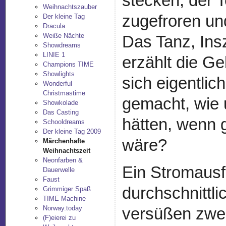
stecken, der T
Weihnachtszauber
zugefroren un
Der kleine Tag
Dracula
Weiße Nächte
Das Tanz, In
Showdreams
LINIE 1
erzählt die G
Champions TIME
Showlights
sich eigentli
Wonderful
Christmastime
gemacht, wie
Showkolade
Das Casting
hätten, wenn
Schooldreams
Der kleine Tag 2009
wäre?
Märchenhafte
Weihnachtszeit
Neonfarben &
Ein Stromausfa
Dauerwelle
Faust
durchschnittl
Grimmiger Spaß
TIME Machine
Norway.today
versüßen zwe
(F)eierei zu