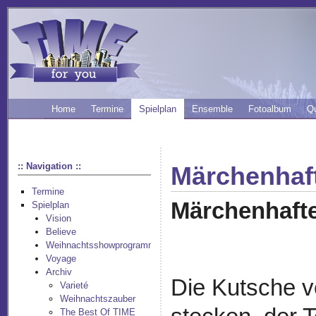
Home
Termine
Spielplan
Ensemble
Fotoalbum
Q
:: Navigation ::
Märchenhaf
Termine
Märchenhafte
Spielplan
Vision
Believe
Weihnachtsshowprogramm
Voyage
Archiv
Die Kutsche v
Varieté
Weihnachtszauber
The Best Of TIME