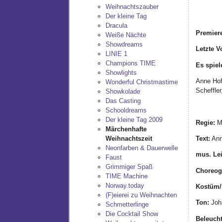
Weihnachtszauber
Der kleine Tag
Dracula
Premier
Weiße Nächte
Showdreams
Letzte V
LINIE 1
Champions TIME
Es spiel
Showlights
Anne Hof
Wonderful Christmastime
Scheffle
Showkolade
Das Casting
Schooldreams
Der kleine Tag 2009
Regie:
Mi
Märchenhafte
Text:
A
Weihnachtszeit
Neonfarben & Dauerwelle
mus. Lei
Faust
Grimmiger Spaß
Choreog
TIME Machine
Norway.today
Kostüm/
(F)eierei zu Weihnachten
Ton:
Joh
Schmetterlinge
Die Cocktail Show
Beleuch