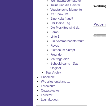
Weihnachtscompituter
Julius und die Geister
Werbung
Vegetarische Momente
It's ShowTIME
Eine Keksfrage?
Der kleine Tag
Proben
Die Moskitos sind da
Sarah
Linie 1
Ein Sommernachtstraum
Revue
Blumen im Sumpf
Freunde
Ich frage dich
Schooldreams - Das
Original
Tour Archiv
Ensemble
Wie alles entstand ...
Fotoalbum
Quasselecke
Förderer
Login/Logout