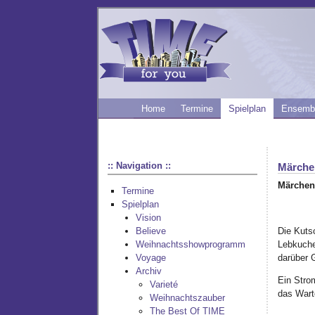
Home
Termine
Spielplan
Ensemb
:: Navigation ::
Märche
Märchen
Termine
Spielplan
Vision
Die Kuts
Believe
Lebkuche
Weihnachtsshowprogramm
darüber 
Voyage
Archiv
Ein Stro
Varieté
das Wart
Weihnachtszauber
The Best Of TIME