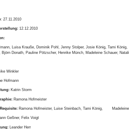
e
: 27.11.2010
orstellung:
12.12.2010
en:
mann, Luisa Krauße, Dominik Pohl, Jenny Stolper, Josie König, Tami König,
r, Björn Donath, Pauline Pötzscher, Henrike Münch, Madeleine Schauer, Natal
ke Winkler
nne Hofmann
tung:
Katrin Storm
raphie:
Ramona Hofmeister
Requisite:
Ramona Hofmeister, Luise Steinbach, Tami König, Madeleine
ann Geßner, Felix Voigt
tung:
Leander Herr