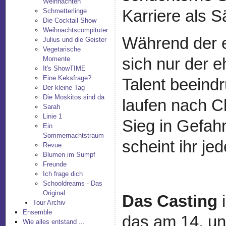
Weihnachten
Karriere als 
Schmetterlinge
Die Cocktail Show
Weihnachtscompituter
Während der e
Julius und die Geister
Vegetarische
sich nur der e
Momente
It's ShowTIME
Eine Keksfrage?
Talent beeind
Der kleine Tag
Die Moskitos sind da
laufen nach Ch
Sarah
Linie 1
Sieg in Gefah
Ein
Sommernachtstraum
scheint ihr jed
Revue
Blumen im Sumpf
Freunde
Ich frage dich
Schooldreams - Das
Original
Das Casting
i
Tour Archiv
Ensemble
das am 14. un
Wie alles entstand ...