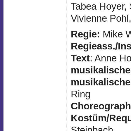
Tabea Hoyer, 
Vivienne Pohl
Regie:
Mike W
Regieass./Ins
Text
: Anne H
musikalische
musikalische
Ring
Choreograph
Kostüm/Requi
Steinbach