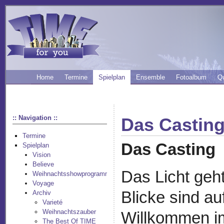
Home
Termine
Spielplan
Ensemble
Fotoalbum
Q
:: Navigation ::
Das Castin
Termine
Das Casting
Spielplan
Vision
Believe
Das Licht geht 
Weihnachtsshowprogramm
Voyage
Blicke sind au
Archiv
Varieté
Weihnachtszauber
Willkommen i
The Best Of TIME