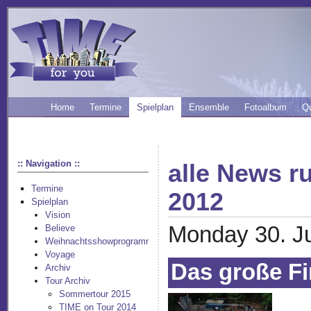
Home
Termine
Spielplan
Ensemble
Fotoalbum
Q
:: Navigation ::
alle News 
Termine
2012
Spielplan
Vision
Monday 30. J
Believe
Weihnachtsshowprogramm
Voyage
Das große Fi
Archiv
Tour Archiv
Sommertour 2015
TIME on Tour 2014