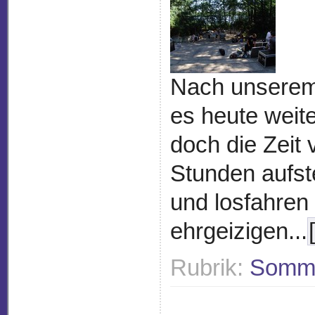
Nach unserem 
es heute weit
doch die Zeit 
Stunden aufst
und losfahren
ehrgeizigen...
Rubrik:
Somme
<< erste
< vo