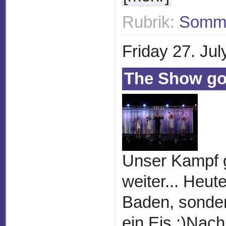
Rubrik:
Somme
Friday 27. Ju
The Show goe
Unser Kampf 
weiter... Heut
Baden, sonder
ein Eis ;)Nac