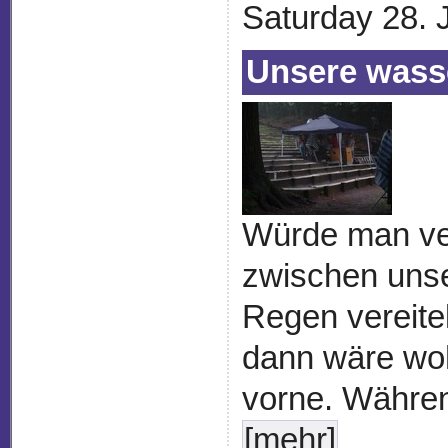
Saturday 28. 
Unsere wass
Würde man v
zwischen unse
Regen vereitel
dann wäre woh
vorne. Während
[mehr]