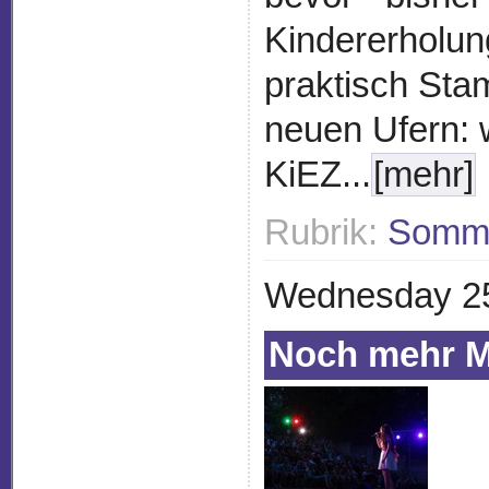
Kindererholun
praktisch Sta
neuen Ufern: 
KiEZ...
[mehr]
Rubrik:
Somme
Wednesday 25
Noch mehr 