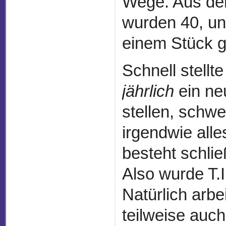
Wege. Aus den
wurden 40, und
einem Stück ge
Schnell stellt
jährlich
ein ne
stellen, schwe
irgendwie all
besteht schlie
Also wurde T.I
Natürlich arb
teilweise auc