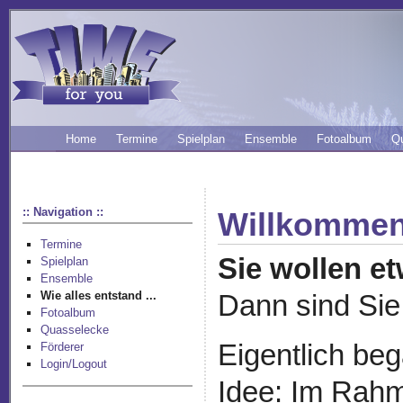
Home
Termine
Spielplan
Ensemble
Fotoalbum
Q
:: Navigation ::
Willkommen 
Termine
Sie wollen e
Spielplan
Ensemble
Wie alles entstand ...
Dann sind Sie 
Fotoalbum
Quasselecke
Eigentlich be
Förderer
Login/Logout
Idee: Im Rahm