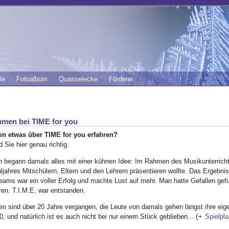
le
Fotoalbum
Quasselecke
Förderer
men bei TIME for you
en etwas über TIME for you erfahren?
 Sie hier genau richtig.
ch begann damals alles mit einer kühnen Idee: Im Rahmen des Musikunterrich
jahres Mitschülern, Eltern und den Lehrern präsentieren wollte. Das Ergebni
eams war ein voller Erfolg und machte Lust auf mehr. Man hatte Gefallen g
ren. T.I.M.E. war entstanden.
en sind über 20 Jahre vergangen, die Leute von damals gehen längst ihre ei
, und natürlich ist es auch nicht bei nur einem Stück geblieben... (
Spielpla