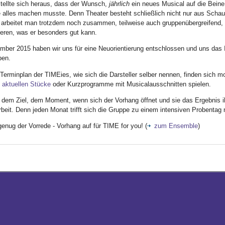
stellte sich heraus, dass der Wunsch,
jährlich
ein neues Musical auf die Beine 
 alles machen musste. Denn Theater besteht schließlich nicht nur aus Schausp
h arbeitet man trotzdem noch zusammen, teilweise auch gruppenübergreifend, a
ieren, was er besonders gut kann.
mber 2015 haben wir uns für eine Neuorientierung entschlossen und uns da
ben.
erminplan der TIMEies, wie sich die Darsteller selber nennen, finden sich mo
aktuellen Stücke
oder Kurzprogramme mit Musicalausschnitten spielen.
 dem Ziel, dem Moment, wenn sich der Vorhang öffnet und sie das Ergebnis ih
beit. Denn jeden Monat trifft sich die Gruppe zu einem intensiven Probentag
enug der Vorrede - Vorhang auf für TIME for you! (
zum Ensemble
)