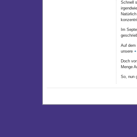
Schnell 
irgendwie
Natürlic
konzentr
Im Septe
geschrie
Auf dem T
unsere
Doch vor
Menge Ar
So, nun g