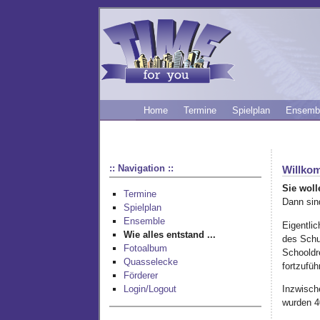
Home
Termine
Spielplan
Ensemb
:: Navigation ::
Willkom
Sie woll
Termine
Dann sind
Spielplan
Ensemble
Eigentli
Wie alles entstand ...
des Schul
Fotoalbum
Schooldr
Quasselecke
fortzufüh
Förderer
Inzwisch
Login/Logout
wurden 40