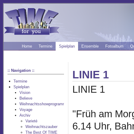
Home
Termine
Spielplan
Ensemble
Fotoalbum
Q
:: Navigation ::
LINIE 1
Termine
LINIE 1
Spielplan
Vision
Believe
Weihnachtsshowprogramm
Voyage
"Früh am Morg
Archiv
Varieté
6.14 Uhr, Bah
Weihnachtszauber
The Best Of TIME