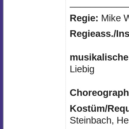
___________
Regie:
Mike W
Regieass./
Ins
musikalische
Li
Choreograph
Kostüm/Requi
Steinbach, H