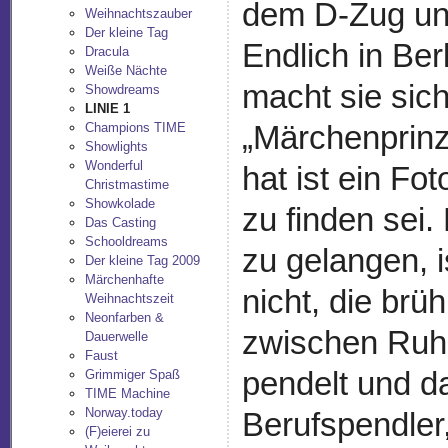
dem D-Zug un
Weihnachtszauber
Der kleine Tag
Endlich in Be
Dracula
Weiße Nächte
macht sie sic
Showdreams
LINIE 1
„Märchenprinz
Champions TIME
Showlights
Wonderful
hat ist ein Fo
Christmastime
Showkolade
zu finden sei.
Das Casting
Schooldreams
zu gelangen, i
Der kleine Tag 2009
Märchenhafte
nicht, die brü
Weihnachtszeit
Neonfarben &
zwischen Ruh
Dauerwelle
Faust
pendelt und d
Grimmiger Spaß
TIME Machine
Norway.today
Berufspendler
(F)eierei zu