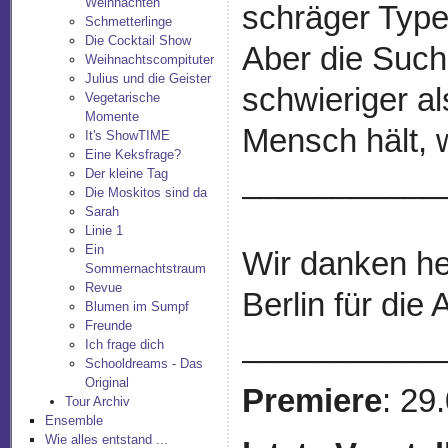
Weihnachten
schräger Typen
Schmetterlinge
Die Cocktail Show
Aber die Such
Weihnachtscompituter
Julius und die Geister
schwieriger al
Vegetarische
Momente
Mensch hält, w
It's ShowTIME
Eine Keksfrage?
___________
Der kleine Tag
Die Moskitos sind da
Sarah
Linie 1
Ein
Wir danken he
Sommernachtstraum
Revue
Berlin für die
Blumen im Sumpf
Freunde
___________
Ich frage dich
Schooldreams - Das
Original
Premiere
: 29
Tour Archiv
Ensemble
Wie alles entstand ...