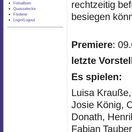
rechtzeitig be
Fotoalbum
Quasselecke
besiegen kön
Förderer
Login/Logout
Premiere
: 09
letzte Vorste
Es spielen:
Luisa Krauße,
Josie König, 
Donath, Henri
Fabian Taubert