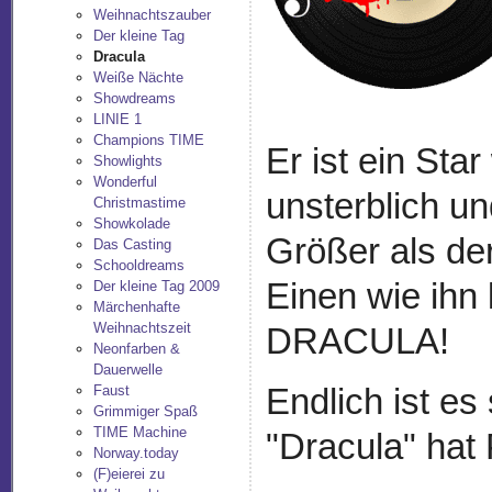
Weihnachtszauber
Der kleine Tag
Dracula
Weiße Nächte
Showdreams
LINIE 1
Champions TIME
Er ist ein Sta
Showlights
Wonderful
unsterblich u
Christmastime
Showkolade
Größer als de
Das Casting
Schooldreams
Einen wie ihn
Der kleine Tag 2009
Märchenhafte
Weihnachtszeit
DRACULA!
Neonfarben &
Dauerwelle
Endlich ist es
Faust
Grimmiger Spaß
TIME Machine
"Dracula" hat
Norway.today
(F)eierei zu