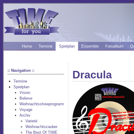
Home
Termine
Spielplan
Ensemble
Fotoalbum
Q
:: Navigation ::
Dracula
Termine
Spielplan
Vision
Believe
Weihnachtsshowprogramm
Voyage
Archiv
Varieté
Weihnachtszauber
The Best Of TIME