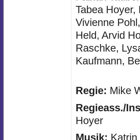
Tabea Hoyer, 
Vivienne Pohl
Held, Arvid Ho
Raschke, Lysa
Kaufmann, Be
Regie:
Mike W
Regieass./
In
Hoyer
Musik:
Katri