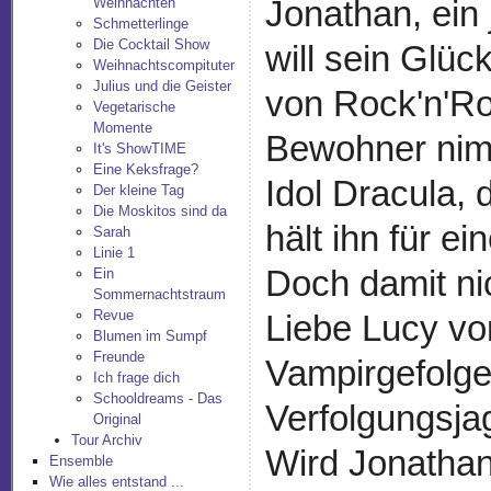
Jonathan, ein
Weihnachten
Schmetterlinge
Die Cocktail Show
will sein Glü
Weihnachtscompituter
Julius und die Geister
von Rock'n'Ro
Vegetarische
Momente
Bewohner nimm
It's ShowTIME
Eine Keksfrage?
Idol Dracula, 
Der kleine Tag
Die Moskitos sind da
hält ihn für e
Sarah
Linie 1
Doch damit ni
Ein
Sommernachtstraum
Revue
Liebe Lucy vo
Blumen im Sumpf
Freunde
Vampirgefolge
Ich frage dich
Schooldreams - Das
Verfolgungsja
Original
Tour Archiv
Wird Jonathan
Ensemble
Wie alles entstand ...