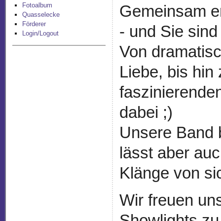
Fotoalbum
Gemeinsam er
Quasselecke
Förderer
- und Sie sind 
Login/Logout
Von dramatis
Liebe, bis hin
faszinierenden
dabei ;)
Unsere Band b
lässt aber auc
Klänge von si
Wir freuen un
Showlights zu