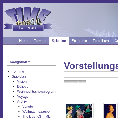
Home
Termine
Spielplan
Ensemble
Fotoalbum
Q
:: Navigation ::
Vorstellung
Termine
Spielplan
Vision
Believe
Weihnachtsshowprogramm
Voyage
Archiv
Varieté
Weihnachtszauber
The Best Of TIME