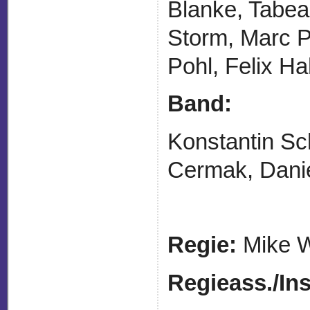
Blanke, Tabea
Storm, Marc P
Pohl, Felix H
Band:
Konstantin Sc
Cermak, Danie
Regie:
Mike W
Regieass./
Ins