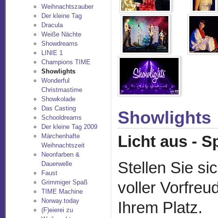
Weihnachtszauber
Der kleine Tag
Dracula
Weiße Nächte
Showdreams
LINIE 1
Champions TIME
Showlights
Wonderful
Christmastime
Showkolade
Das Casting
Showlights
Schooldreams
Der kleine Tag 2009
Märchenhafte
Licht aus - S
Weihnachtszeit
Neonfarben &
Stellen Sie si
Dauerwelle
Faust
Grimmiger Spaß
voller Vorfreu
TIME Machine
Norway.today
Ihrem Platz.
(F)eierei zu