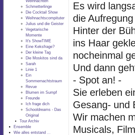
Weihnachten
Es wird langs
Schmetterlinge
Die Cocktail Show
die Aufregung 
Weihnachtscompituter
Julius und die Geister
Hinter der Büh
Vegetarische
Momente
ins Haar gek
It's ShowTIME
Eine Keksfrage?
Der kleine Tag
nocheinmal ge
Die Moskitos sind da
Sarah
Und dann geht
Linie 1
Ein
- Spot an! -
Sommernachtstraum
Revue
Sie erleben e
Blumen im Sumpf
Freunde
Gesang- und 
Ich frage dich
Schooldreams - Das
Wir machen mi
Original
Tour Archiv
Musicals, Fil
Ensemble
Wie alles entstand ...