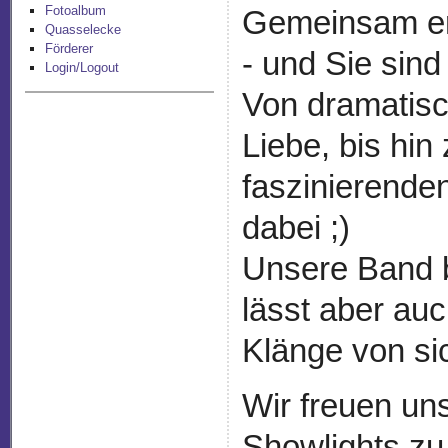
Fotoalbum
Gemeinsam er
Quasselecke
Förderer
- und Sie sind 
Login/Logout
Von dramatis
Liebe, bis hin
faszinierenden
dabei ;)
Unsere Band b
lässt aber auc
Klänge von si
Wir freuen un
Showlights zu