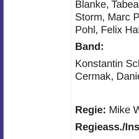
Blanke, Tabea
Storm, Marc P
Pohl, Felix H
Band:
Konstantin Sc
Cermak, Danie
Regie:
Mike W
Regieass./
Ins