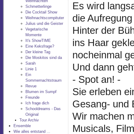
Weihnachten
Es wird langs
Schmetterlinge
Die Cocktail Show
die Aufregung 
Weihnachtscompituter
Julius und die Geister
Hinter der Büh
Vegetarische
Momente
ins Haar gek
It's ShowTIME
Eine Keksfrage?
Der kleine Tag
nocheinmal ge
Die Moskitos sind da
Sarah
Und dann geht
Linie 1
Ein
- Spot an! -
Sommernachtstraum
Revue
Sie erleben e
Blumen im Sumpf
Freunde
Gesang- und 
Ich frage dich
Schooldreams - Das
Wir machen mi
Original
Tour Archiv
Musicals, Fil
Ensemble
Wie alles entstand ...