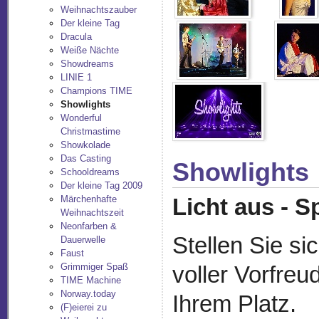
Weihnachtszauber
Der kleine Tag
Dracula
Weiße Nächte
Showdreams
LINIE 1
Champions TIME
Showlights
Wonderful
Christmastime
Showkolade
Das Casting
Showlights
Schooldreams
Der kleine Tag 2009
Märchenhafte
Licht aus - S
Weihnachtszeit
Neonfarben &
Stellen Sie si
Dauerwelle
Faust
Grimmiger Spaß
voller Vorfreu
TIME Machine
Norway.today
Ihrem Platz.
(F)eierei zu