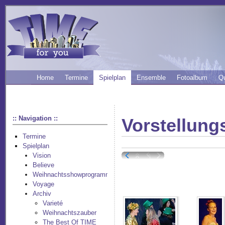
Home
Termine
Spielplan
Ensemble
Fotoalbum
Q
:: Navigation ::
Vorstellung
Termine
Spielplan
Vision
Believe
Weihnachtsshowprogramm
Voyage
Archiv
Varieté
Weihnachtszauber
The Best Of TIME