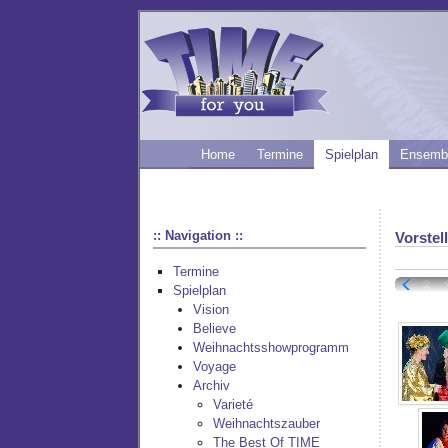
Home
Termine
Spielplan
Ensemb
:: Navigation ::
Vorstel
Termine
Spielplan
Vision
Believe
Weihnachtsshowprogramm
Voyage
Archiv
Varieté
Weihnachtszauber
The Best Of TIME