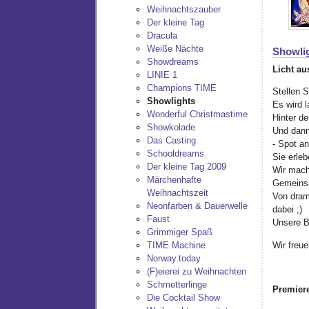
Weihnachtszauber
Der kleine Tag
Dracula
Weiße Nächte
Showli
Showdreams
Licht au
LINIE 1
Champions TIME
Stellen S
Showlights
Es wird l
Wonderful Christmastime
Hinter d
Showkolade
Und dann
Das Casting
- Spot an
Schooldreams
Sie erle
Der kleine Tag 2009
Wir mach
Märchenhafte
Gemeinsa
Weihnachtszeit
Von dram
Neonfarben & Dauerwelle
dabei ;)
Faust
Unsere B
Grimmiger Spaß
Wir freue
TIME Machine
Norway.today
(F)eierei zu Weihnachten
Schmetterlinge
Premier
Die Cocktail Show