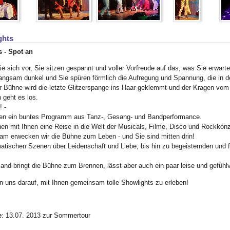
ghts
s - Spot an
ie sich vor, Sie sitzen gespannt und voller Vorfreude auf das, was Sie erwarte
angsam dunkel und Sie spüren förmlich die Aufregung und Spannung, die in der
er Bühne wird die letzte Glitzerspange ins Haar geklemmt und der Kragen vo
 geht es los.
! -
ben ein buntes Programm aus Tanz-, Gesang- und Bandperformance.
en mit Ihnen eine Reise in die Welt der Musicals, Filme, Disco und Rockkonz
m erwecken wir die Bühne zum Leben - und Sie sind mitten drin!
atischen Szenen über Leidenschaft und Liebe, bis hin zu begeisternden und fa
and bringt die Bühne zum Brennen, lässt aber auch ein paar leise und gefühlv
n uns darauf, mit Ihnen gemeinsam tolle Showlights zu erleben!
e
: 13.07. 2013 zur Sommertour