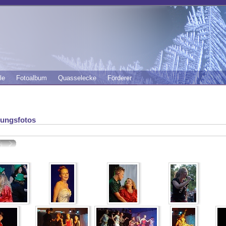
le
Fotoalbum
Quasselecke
Förderer
lungsfotos