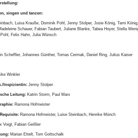
rstellung:
en, singen und tanzen:
einbach, Luisa Krauße, Dominik Pohl, Jenny Stolper, Josie König, Tami König
adeleine Schauer, Fabian Taubert, Juliane Blanke, Tabea Hoyer, Stella Wen
 Pohl, Felix Hahn, Julia Wünsch
in Scheffler, Johannes Günther, Tomas Cermak, Daniel Ring, Julius Kaiser
ke Winkler
./
Inspizientin:
Jenny Stolper
sche Leitung:
Katrin Storm, Paul Marx
raphie:
Ramona Hofmeister
Requisite:
Ramona Hofmeister, Luise Steinbach, Henrike Münch
x Voigt, Fabian Geißler
tung:
Marian Ettelt, Tom Gottschalk