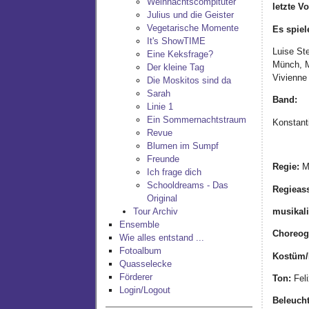
Weihnachtscompituter
letzte Vo
Julius und die Geister
Vegetarische Momente
Es spiel
It's ShowTIME
Luise St
Eine Keksfrage?
Münch, M
Der kleine Tag
Vivienne
Die Moskitos sind da
Sarah
Band:
Linie 1
Ein Sommernachtstraum
Konstant
Revue
Blumen im Sumpf
Freunde
Regie:
Mi
Ich frage dich
Schooldreams - Das
Regieass
Original
musikali
Tour Archiv
Ensemble
Choreog
Wie alles entstand ...
Fotoalbum
Kostüm/
Quasselecke
Förderer
Ton:
Feli
Login/Logout
Beleuch