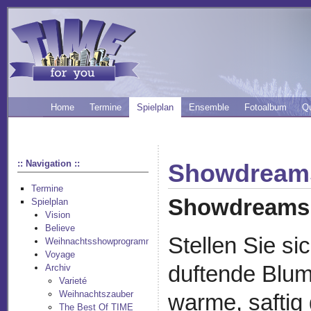
Home
Termine
Spielplan
Ensemble
Fotoalbum
Q
:: Navigation ::
Showdream
Termine
Showdreams
Spielplan
Vision
Believe
Stellen Sie si
Weihnachtsshowprogramm
Voyage
duftende Blum
Archiv
Varieté
Weihnachtszauber
warme, saftig
The Best Of TIME