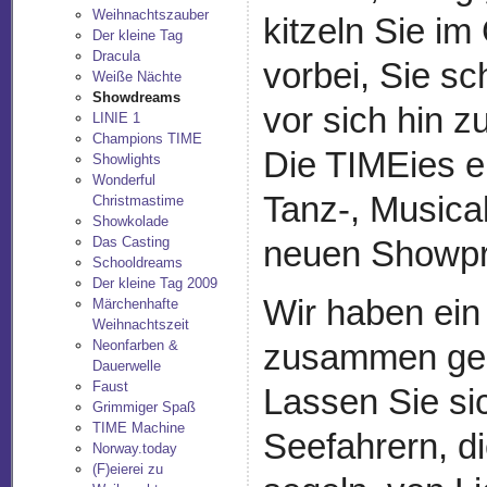
Weihnachtszauber
kitzeln Sie im
Der kleine Tag
Dracula
vorbei, Sie s
Weiße Nächte
Showdreams
vor sich hin z
LINIE 1
Champions TIME
Die TIMEies e
Showlights
Wonderful
Tanz-, Musica
Christmastime
Showkolade
Das Casting
neuen Showp
Schooldreams
Der kleine Tag 2009
Wir haben ei
Märchenhafte
Weihnachtszeit
Neonfarben &
zusammen gest
Dauerwelle
Faust
Lassen Sie si
Grimmiger Spaß
TIME Machine
Seefahrern, d
Norway.today
(F)eierei zu