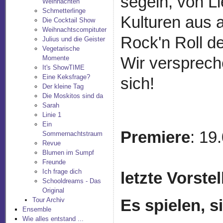
segeln, von L
Weihnachten
Schmetterlinge
Kulturen aus 
Die Cocktail Show
Weihnachtscompituter
Rock'n Roll de
Julius und die Geister
Vegetarische
Wir versprech
Momente
It's ShowTIME
Eine Keksfrage?
sich!
Der kleine Tag
Die Moskitos sind da
Sarah
Linie 1
Ein
Premiere
: 19
Sommernachtstraum
Revue
Blumen im Sumpf
Freunde
Ich frage dich
letzte Vorste
Schooldreams - Das
Original
Tour Archiv
Es spielen, 
Ensemble
Wie alles entstand ...