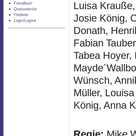
Luisa Krauße,
Fotoalbum
Quasselecke
Förderer
Josie König, 
Login/Logout
Donath, Henri
Fabian Taubert
Tabea Hoyer, 
Mayde´Wallbor
Wünsch, Annik
Müller, Louis
König, Anna 
Regie:
Mike W