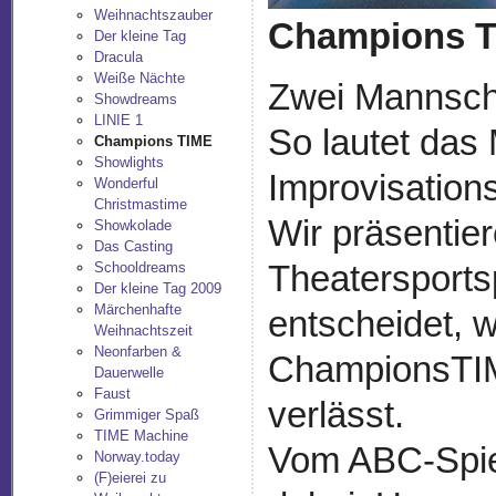
Weihnachtszauber
Champions 
Der kleine Tag
Dracula
Weiße Nächte
Zwei Mannsch
Showdreams
LINIE 1
So lautet das
Champions TIME
Showlights
Improvisatio
Wonderful
Christmastime
Wir präsentie
Showkolade
Das Casting
Theatersports
Schooldreams
Der kleine Tag 2009
Märchenhafte
entscheidet, 
Weihnachtszeit
Neonfarben &
ChampionsTIM
Dauerwelle
Faust
verlässt.
Grimmiger Spaß
TIME Machine
Vom ABC-Spiel
Norway.today
(F)eierei zu