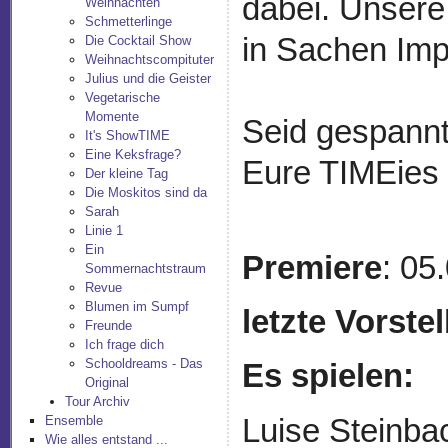
dabei. Unsere
Weihnachten
Schmetterlinge
in Sachen Imp
Die Cocktail Show
Weihnachtscompituter
Julius und die Geister
Vegetarische
Momente
Seid gespannt
It's ShowTIME
Eine Keksfrage?
Eure TIMEies 
Der kleine Tag
Die Moskitos sind da
Sarah
Linie 1
Ein
Premiere
: 05
Sommernachtstraum
Revue
Blumen im Sumpf
letzte Vorste
Freunde
Ich frage dich
Schooldreams - Das
Es spielen:
Original
Tour Archiv
Luise Steinba
Ensemble
Wie alles entstand ...