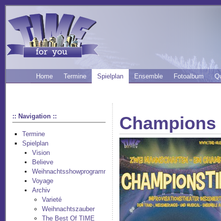
Home
Termine
Spielplan
Ensemble
Fotoalbum
Q
:: Navigation ::
Champions
Termine
Spielplan
Vision
Believe
Weihnachtsshowprogramm
Voyage
Archiv
Varieté
Weihnachtszauber
The Best Of TIME