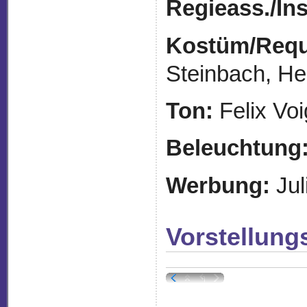
Regieass./
In
Kostüm/Requi
Steinbach, H
Ton:
Felix Voi
Beleuchtung
Werbung:
Jul
Vorstellung