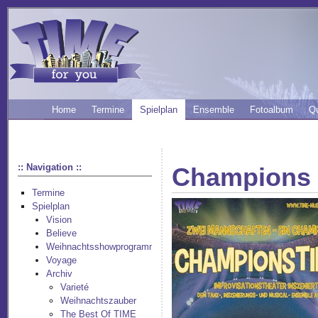
Home
Termine
Spielplan
Ensemble
Fotoalbum
Q
:: Navigation ::
Champions
Termine
Spielplan
Vision
Believe
Weihnachtsshowprogramm
Voyage
Archiv
Varieté
Weihnachtszauber
The Best Of TIME