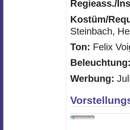
Regieass./
In
Kostüm/Requi
Steinbach, H
Ton:
Felix Voi
Beleuchtung
Werbung:
Jul
Vorstellung