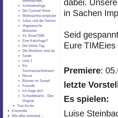
dabei. Unsere
Weihnachten
Schmetterlinge
in Sachen Imp
Die Cocktail Show
Weihnachtscompituter
Julius und die Geister
Vegetarische
Momente
Seid gespannt
It's ShowTIME
Eine Keksfrage?
Eure TIMEies 
Der kleine Tag
Die Moskitos sind da
Sarah
Linie 1
Ein
Premiere
: 05
Sommernachtstraum
Revue
Blumen im Sumpf
letzte Vorste
Freunde
Ich frage dich
Schooldreams - Das
Es spielen:
Original
Tour Archiv
Luise Steinba
Ensemble
Wie alles entstand ...