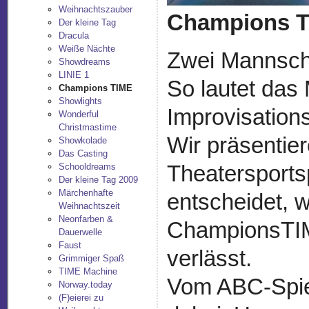
Weihnachtszauber
Champions 
Der kleine Tag
Dracula
Weiße Nächte
Zwei Mannsch
Showdreams
LINIE 1
So lautet das
Champions TIME
Showlights
Improvisatio
Wonderful
Christmastime
Wir präsentie
Showkolade
Das Casting
Theatersports
Schooldreams
Der kleine Tag 2009
Märchenhafte
entscheidet, 
Weihnachtszeit
Neonfarben &
ChampionsTIM
Dauerwelle
Faust
verlässt.
Grimmiger Spaß
TIME Machine
Vom ABC-Spiel
Norway.today
(F)eierei zu