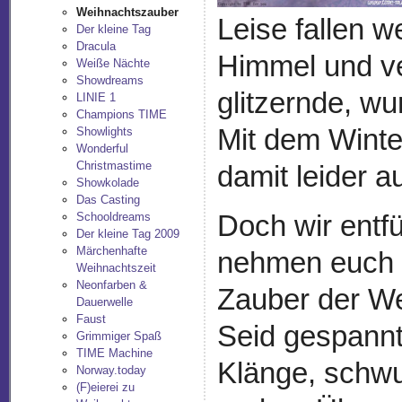
Weihnachtszauber
Leise fallen 
Der kleine Tag
Dracula
Himmel und ve
Weiße Nächte
Showdreams
glitzernde, w
LINIE 1
Champions TIME
Mit dem Winte
Showlights
Wonderful
Christmastime
damit leider a
Showkolade
Das Casting
Doch wir ent
Schooldreams
Der kleine Tag 2009
Märchenhafte
nehmen euch m
Weihnachtszeit
Neonfarben &
Zauber der We
Dauerwelle
Faust
Seid gespannt
Grimmiger Spaß
TIME Machine
Klänge, schwu
Norway.today
(F)eierei zu