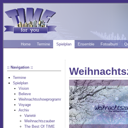
Home
Termine
Spielplan
Ensemble
Fotoalbum
Q
:: Navigation ::
Weihnachts
Termine
Spielplan
Vision
Believe
Weihnachtsshowprogramm
Voyage
Archiv
Varieté
Weihnachtszauber
The Best Of TIME