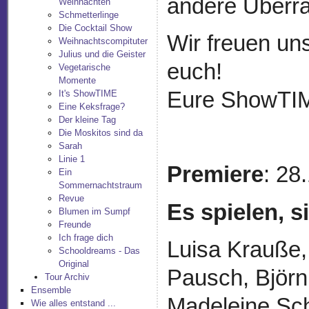
andere Überr
Weihnachten
Schmetterlinge
Die Cocktail Show
Wir freuen uns
Weihnachtscompituter
Julius und die Geister
euch!
Vegetarische
Momente
Eure ShowTI
It's ShowTIME
Eine Keksfrage?
Der kleine Tag
Die Moskitos sind da
Sarah
Linie 1
Premiere
: 28
Ein
Sommernachtstraum
Revue
Es spielen, 
Blumen im Sumpf
Freunde
Ich frage dich
Luisa Krauße,
Schooldreams - Das
Original
Pausch, Björn
Tour Archiv
Ensemble
Madeleine Sch
Wie alles entstand ...