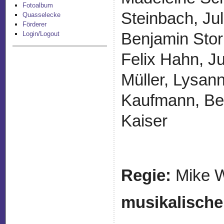
Fotoalbum
Steinbach, Ju
Quasselecke
Förderer
Benjamin Stor
Login/Logout
Felix Hahn, J
Müller, Lysan
Kaufmann, Ben
Kaiser
Regie:
Mike W
musikalische