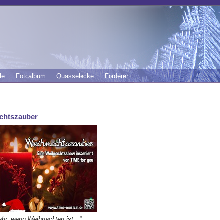
le
Fotoalbum
Quasselecke
Förderer
chtszauber
hr, wenn Weihnachten ist...“