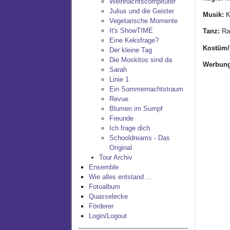
Weihnachtscompituter
Julius und die Geister
Musik:
K
Vegetarische Momente
It's ShowTIME
Tanz:
Ra
Eine Keksfrage?
Kostüm/
Der kleine Tag
Die Moskitos sind da
Werbung
Sarah
Linie 1
Ein Sommernachtstraum
Revue
Blumen im Sumpf
Freunde
Ich frage dich
Schooldreams - Das
Original
Tour Archiv
Ensemble
Wie alles entstand ...
Fotoalbum
Quasselecke
Förderer
Login/Logout