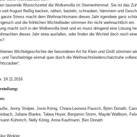
chen tausende Wunschzettel die Wolkenvilla im Sternenhimmel. Sie ist das 
n seit August fleißig backen, nähen, basteln, schrauben, hämmern und Gesc
 ganze Stress macht dem Weihnachtsmann dieses Jahr irgendwie ganz schön
geruch und die fröhlichen Wichtellieder stimmen ihn nicht weihnachtlich ein.
ung macht sich in der Wolkenvilla breit und es muss dringend eine Lösung her
hnachten dieses Jahr etwa ausfallen, oder finden die Wichtel doch noch ei
en?
 kleinen Wichtelgeschichte der besonderen Art für Klein und Groß stimmen wir
 und Tanzbeiträge einmal quer durch die Weihnachtsliederschatztruhe volle
htszauber“.
e
: 19.11.2016
rstellung:
en:
auße, Jenny Stolper, Josie König, Chiara-Leonora Pausch, Björn Donath, Caro
einbach, Juliane Blanke, Tabea Hoyer, Benjamin Storm, Mayde´Wallborn, Feli
Lysann Kühnrich, Nelly König, Anna Kaufmann, Ben Donath
ke Winkler