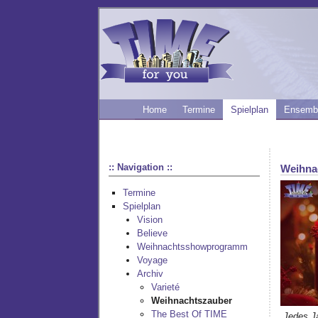
Home
Termine
Spielplan
Ensemb
:: Navigation ::
Weihna
Termine
Spielplan
Vision
Believe
Weihnachtsshowprogramm
Voyage
Archiv
Varieté
Weihnachtszauber
The Best Of TIME
„Jedes Ja