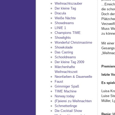
Weihnachtszauber
...Errei
Der kleine Tag
die scho
Dracula
Doch der
Weiße Nächte
Plätzchen
Showdreams
Verzweifl
LINIE 1
Muss Wei
Champions TIME
zu könn
Showlights
Wonderful Christmastime
Mit einer
Showkolade
Gesangs-
Das Casting
„Weihnac
Schooldreams
Der kleine Tag 2009
Premier
Märchenhafte
Weihnachtszeit
letzte Vo
Neonfarben & Dauerwelle
Faust
Es spiel
Grimmiger Spaß
Luisa Kr
TIME Machine
Luise St
Norway.today
Müller, 
(F)eierei zu Weihnachten
Schmetterlinge
Die Cocktail Show
Regie:
Mi