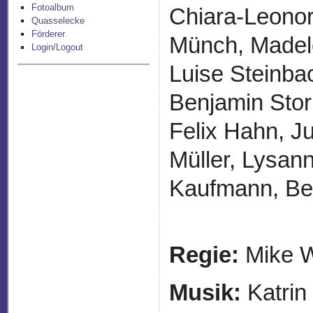
Fotoalbum
Chiara-Leonor
Quasselecke
Förderer
Münch, Madele
Login/Logout
Luise Steinba
Benjamin Stor
Felix Hahn, J
Müller, Lysan
Kaufmann, Be
Regie:
Mike W
Musik:
Katri