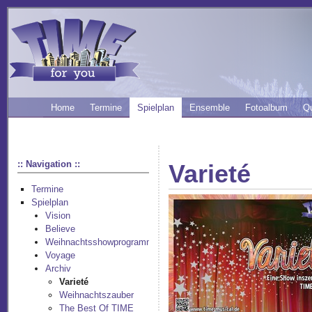
Home
Termine
Spielplan
Ensemble
Fotoalbum
Q
:: Navigation ::
Varieté
Termine
Spielplan
Vision
Believe
Weihnachtsshowprogramm
Voyage
Archiv
Varieté
Weihnachtszauber
The Best Of TIME