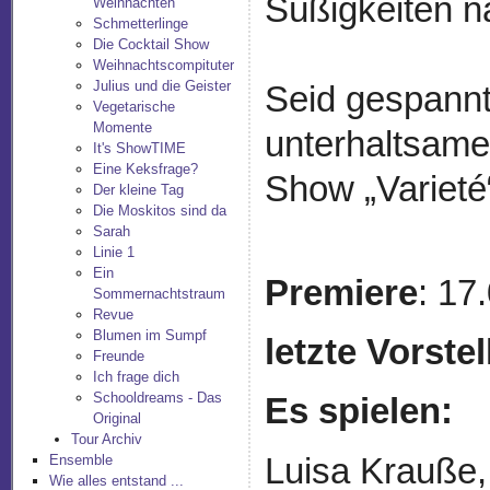
Süßigkeiten n
Weihnachten
Schmetterlinge
Die Cocktail Show
Weihnachtscompituter
Julius und die Geister
Seid gespannt
Vegetarische
Momente
unterhaltsam
It's ShowTIME
Eine Keksfrage?
Show „Varieté
Der kleine Tag
Die Moskitos sind da
Sarah
Linie 1
Ein
Premiere
: 17
Sommernachtstraum
Revue
Blumen im Sumpf
letzte Vorste
Freunde
Ich frage dich
Schooldreams - Das
Es spielen:
Original
Tour Archiv
Luisa Krauße,
Ensemble
Wie alles entstand ...