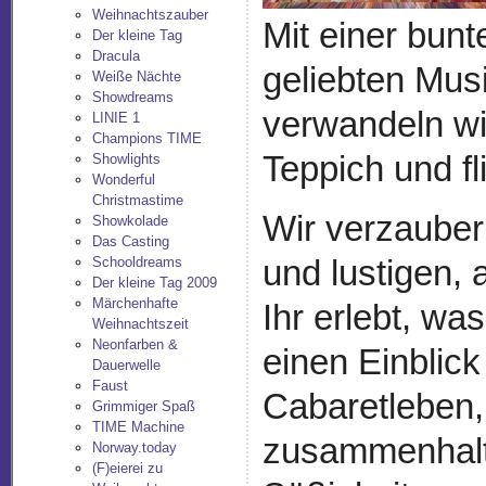
Weihnachtszauber
Mit einer bun
Der kleine Tag
Dracula
geliebten Mus
Weiße Nächte
Showdreams
verwandeln wi
LINIE 1
Champions TIME
Teppich und fl
Showlights
Wonderful
Christmastime
Wir verzauber
Showkolade
Das Casting
und lustigen,
Schooldreams
Der kleine Tag 2009
Märchenhafte
Ihr erlebt, wa
Weihnachtszeit
Neonfarben &
einen Einblick
Dauerwelle
Faust
Cabaretleben,
Grimmiger Spaß
TIME Machine
zusammenhalte
Norway.today
(F)eierei zu