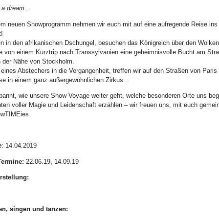
a dream...
em neuen Showprogramm nehmen wir euch mit auf eine aufregende Reise ins 
!
gen in den afrikanischen Dschungel, besuchen das Königreich über den Wolke
 von einem Kurztrip nach Transsylvanien eine geheimnisvolle Bucht am Strand
n der Nähe von Stockholm.
ines Abstechers in die Vergangenheit, treffen wir auf den Straßen von Paris
ise in einem ganz außergewöhnlichen Zirkus...
pannt, wie unsere Show Voyage weiter geht, welche besonderen Orte uns beg
ten voller Magie und Leidenschaft erzählen – wir freuen uns, mit euch gemei
owTIMEies
e
: 14.04.2019
Termine:
22.06.19, 14.09.19
rstellung:
en, singen und tanzen: