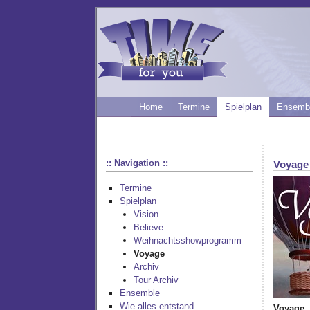
Home
Termine
Spielplan
Ensemb
:: Navigation ::
Voyage
Termine
Spielplan
Vision
Believe
Weihnachtsshowprogramm
Voyage
Archiv
Tour Archiv
Ensemble
Wie alles entstand ...
Voyage