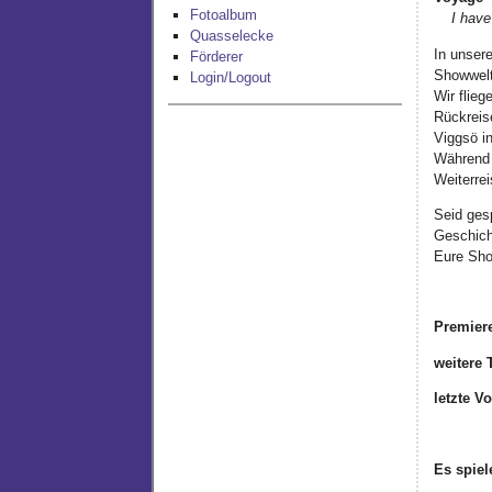
Fotoalbum
I have 
Quasselecke
In unser
Förderer
Showwelt
Login/Logout
Wir flie
Rückreise
Viggsö i
Während e
Weiterre
Seid ges
Geschich
Eure Sh
Premier
weitere 
letzte Vo
Es spiel