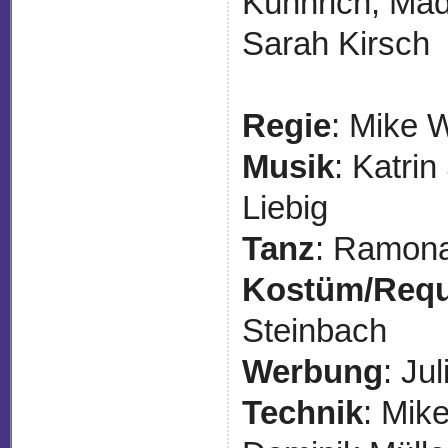
Kühnrich, Mad
Sarah Kirsch
Regie
: Mike 
Musik
: Katri
Liebig
Tanz
: Ramona
Kostüm/Requ
Steinbach
Werbung
: Ju
Technik
: Mik