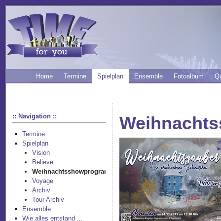
Home
Termine
Spielplan
Ensemble
Fotoalbum
Q
:: Navigation ::
Weihnacht
Termine
Spielplan
Vision
Believe
Weihnachtsshowprogramm
Voyage
Archiv
Tour Archiv
Ensemble
Wie alles entstand ...