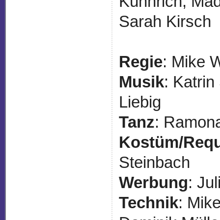
Kühnrich, Mad
Sarah Kirsch
Regie
: Mike 
Musik
: Katri
Liebig
Tanz
: Ramona
Kostüm/Requ
Steinbach
Werbung
: Ju
Technik
: Mik