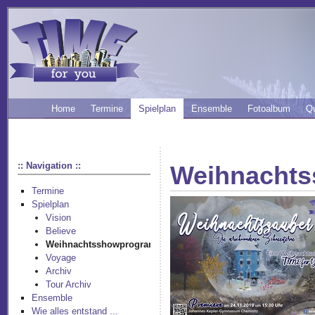
Home
Termine
Spielplan
Ensemble
Fotoalbum
Q
:: Navigation ::
Weihnacht
Termine
Spielplan
Vision
Believe
Weihnachtsshowprogramm
Voyage
Archiv
Tour Archiv
Ensemble
Wie alles entstand ...