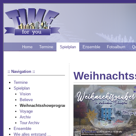
Home
Termine
Spielplan
Ensemble
Fotoalbum
Q
:: Navigation ::
Weihnacht
Termine
Spielplan
Vision
Believe
Weihnachtsshowprogramm
Voyage
Archiv
Tour Archiv
Ensemble
Wie alles entstand ...