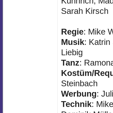
Kühnrich, Mad
Sarah Kirsch
Regie
: Mike 
Musik
: Katri
Liebig
Tanz
: Ramona
Kostüm/Requ
Steinbach
Werbung
: Ju
Technik
: Mik