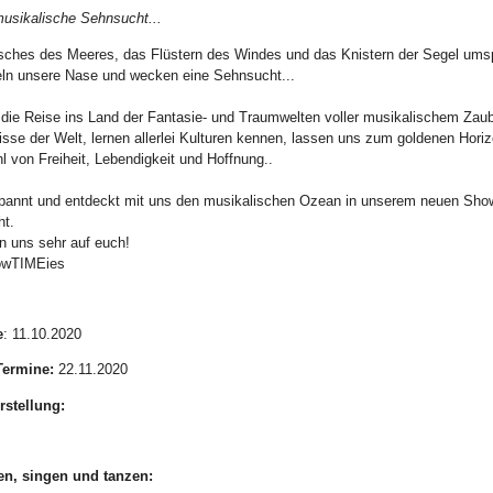
ikalische Sehnsucht...
ches des Meeres, das Flüstern des Windes und das Knistern der Segel umspie
eln unsere Nase und wecken eine Sehnsucht...
 die Reise ins Land der Fantasie- und Traumwelten voller musikalischem Zaub
se der Welt, lernen allerlei Kulturen kennen, lassen uns zum goldenen Horiz
l von Freiheit, Lebendigkeit und Hoffnung..
pannt und entdeckt mit uns den musikalischen Ozean in unserem neuen Show
t.
n uns sehr auf euch!
owTIMEies
e
: 11.10.2020
Termine:
22.11.2020
rstellung:
en, singen und tanzen: