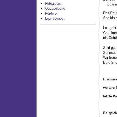
Fotoalbum
Eine mus
Quasselecke
Das Raus
Förderer
See kitz
Login/Logout
Los geht
Geheimnis
ein Gefüh
Seid ges
Sehnsuch
Wir freue
Eure Sh
Premier
weitere 
letzte Vo
Es spiel