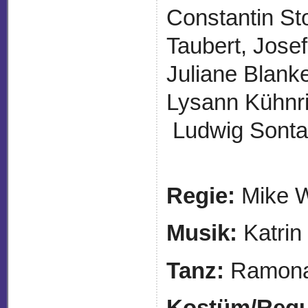
Constantin St
Taubert, Josefi
Juliane Blank
Lysann Kühnri
Ludwig Sont
Regie:
Mike W
Musik:
Katri
Tanz:
Ramona