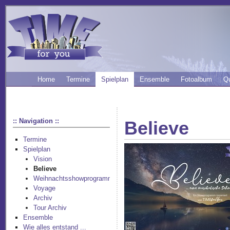
Home
Termine
Spielplan
Ensemble
Fotoalbum
Q
:: Navigation ::
Believe
Termine
Spielplan
Vision
Believe
Weihnachtsshowprogramm
Voyage
Archiv
Tour Archiv
Ensemble
Wie alles entstand ...