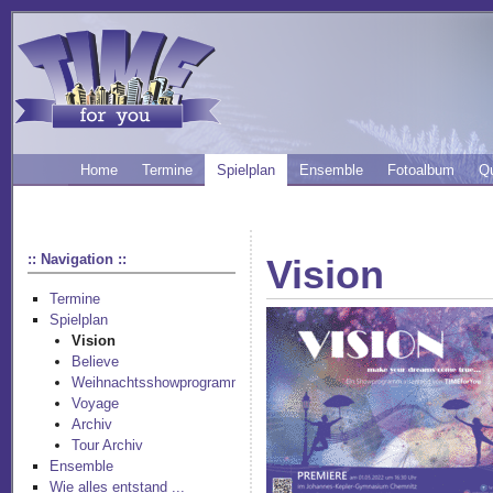
Home
Termine
Spielplan
Ensemble
Fotoalbum
Q
:: Navigation ::
Vision
Termine
Spielplan
Vision
Believe
Weihnachtsshowprogramm
Voyage
Archiv
Tour Archiv
Ensemble
Wie alles entstand ...