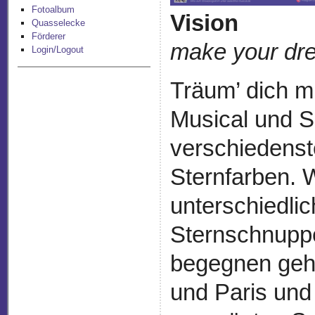
Fotoalbum
Vision
Quasselecke
Förderer
make your dre
Login/Logout
Träum’ dich m
Musical und 
verschiedens
Sternfarben. W
unterschiedli
Sternschnuppe
begegnen gehe
und Paris un