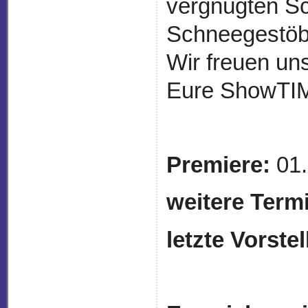
vergnügten Sc
Schneegestöb
Wir freuen un
Eure ShowTI
Premiere:
01.
weitere Term
letzte Vorste