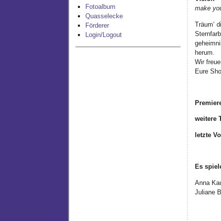
Fotoalbum
make you
Quasselecke
Träum’ d
Förderer
Sternfar
Login/Logout
geheimni
herum.
Wir freue
Eure Sh
Premiere
weitere 
letzte Vo
Es spiel
Anna Kau
Juliane 