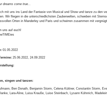
r dreams come true...
ich mit uns ins Land der Fantasie von Musical und Show und tanze zu den v
ben. Wir fliegen in die unterschiedlichsten Zauberwelten, schweben mit Ster
ssvollen Orten in Manderley und Paris und schwirren zusammen mit vergnügt
n uns auf euch!
owTIMEies
:
01.05.2022
Termine:
25.06.2022, 24.09.2022
rstellung:
en, singen und tanzen:
fmann, Ben Donath, Benjamin Storm, Celena Küttner, Constantin Storm, Evel
Blanke, Lara-Aline, Luisa Krauße, Luise Steinbach, Lysann Kühnrich, Madelei