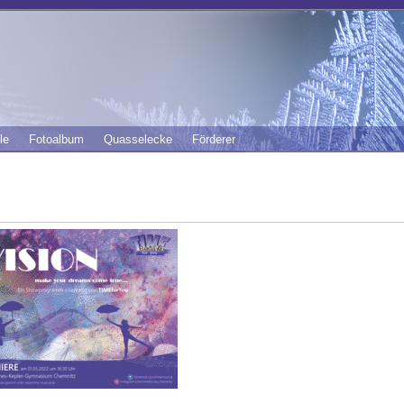
le
Fotoalbum
Quasselecke
Förderer