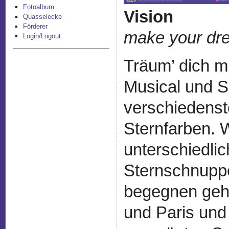
Fotoalbum
Vision
Quasselecke
Förderer
make your dre
Login/Logout
Träum’ dich m
Musical und 
verschiedens
Sternfarben. W
unterschiedli
Sternschnuppe
begegnen gehe
und Paris un