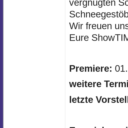
vergnügten Sc
Schneegestöb
Wir freuen un
Eure ShowTI
Premiere:
01.
weitere Term
letzte Vorste