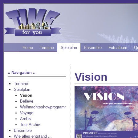
Home
Termine
Spielplan
Ensemble
Fotoalbum
Q
:: Navigation ::
Vision
Termine
Spielplan
Vision
Believe
Weihnachtsshowprogramm
Voyage
Archiv
Tour Archiv
Ensemble
Wie alles entstand ...