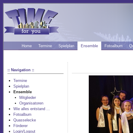
Home
Termine
Spielplan
Ensemble
Fotoalbum
Q
:: Navigation ::
Termine
Spielplan
Ensemble
Mitglieder
Organisatoren
Wie alles entstand ...
Fotoalbum
Quasselecke
Förderer
Login/Logout