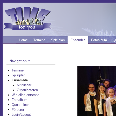
Home
Termine
Spielplan
Ensemble
Fotoalbum
Q
:: Navigation ::
Termine
Spielplan
Ensemble
Mitglieder
Organisatoren
Wie alles entstand ...
Fotoalbum
Quasselecke
Förderer
Login/Logout