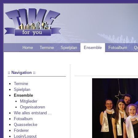
Home
Termine
Spielplan
Ensemble
Fotoalbum
Q
:: Navigation ::
Termine
Spielplan
Ensemble
Mitglieder
Organisatoren
Wie alles entstand ...
Fotoalbum
Quasselecke
Förderer
Login/Logout