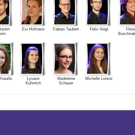
tantin
Evi Hofmann
Fabian Taubert
Felix Voigt
Flori
orm
Buschnak
 Krauße
Lysann
Madeleine
Michelle Lorenz
Kühnrich
Schauer