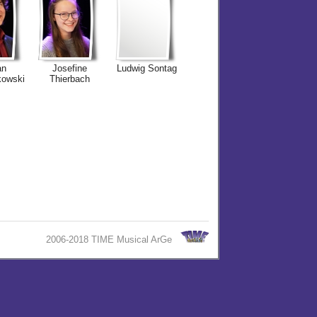
an
Josefine
Ludwig Sontag
owski
Thierbach
2006-2018 TIME Musical ArGe