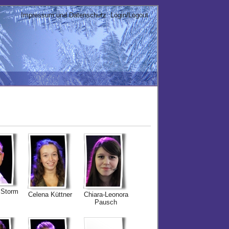
Impressum und Datenschutz
Login/Logout
 Storm
Celena Küttner
Chiara-Leonora
Pausch