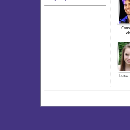
Cons
St
Luisa