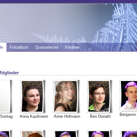
le
Fotoalbum
Quasselecke
Förderer
Mitglieder
Benjamin
 Sontag
Anna Kaufmann
Anne Hofmann
Ben Donath