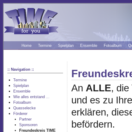
Home
Termine
Spielplan
Ensemble
Fotoalbum
Q
:: Navigation ::
Freundeskre
Termine
An
ALLE
, di
Spielplan
Ensemble
Wie alles entstand ...
und es zu Ihr
Fotoalbum
Quasselecke
erklären, dies
Förderer
Partner
befördern.
Sponsoren
Freundeskreis TIME