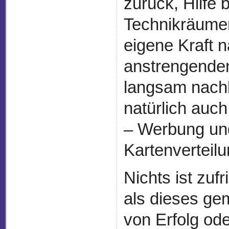
zurück, Hilfe 
Technikräume
eigene Kraft n
anstrengenden
langsam nach
natürlich auc
– Werbung un
Kartenverteilu
Nichts ist zuf
als dieses g
von Erfolg od