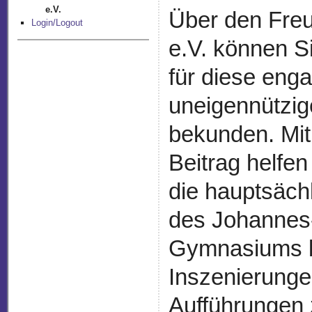
e.V.
Über den Freu
Login/Logout
e.V. können S
für diese enga
uneigennützige
bekunden. Mit
Beitrag helfen
die hauptsäch
des Johannes
Gymnasiums b
Inszenierung
Aufführungen 