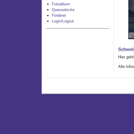
Fotoalbum
Quasselecke
Förderer
Login/Logout
Schwel
Hier geht
Alle Info