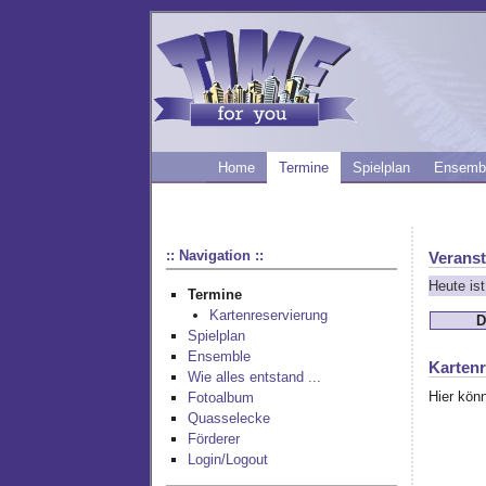
Home
Termine
Spielplan
Ensemb
:: Navigation ::
Veranst
Heute is
Termine
Kartenreservierung
D
Spielplan
Ensemble
Kartenr
Wie alles entstand ...
Hier könn
Fotoalbum
Quasselecke
Förderer
Login/Logout