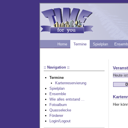
Home
Termine
Spielplan
Ensemb
:: Navigation ::
Veranst
Heute ist
Termine
Kartenreservierung
D
Spielplan
Ensemble
Kartenr
Wie alles entstand ...
Hier könn
Fotoalbum
Quasselecke
Förderer
Login/Logout