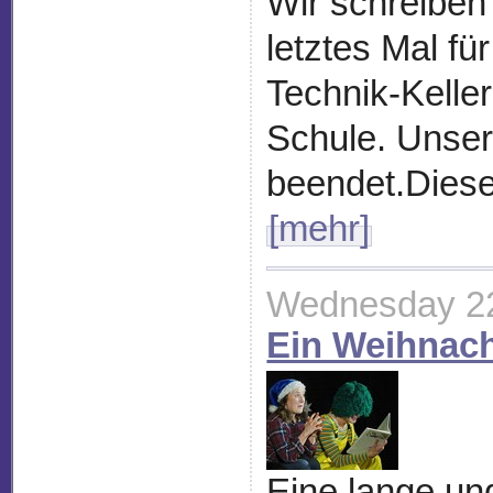
Wir schreiben
letztes Mal fü
Technik-Kelle
Schule. Unser
beendet.Diese
[mehr]
Wednesday 2
Ein Weihnach
Eine lange un