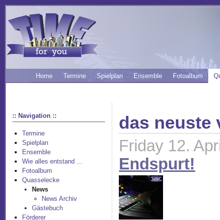
Home
Termine
Spielplan
Ensemble
Fotoalbum
Q
:: Navigation ::
das neuste
Termine
Friday 12. Apr
Spielplan
Ensemble
Endspurt!
Wie alles entstand ...
Fotoalbum
Quasselecke
News
News Archiv
Gästebuch
Förderer