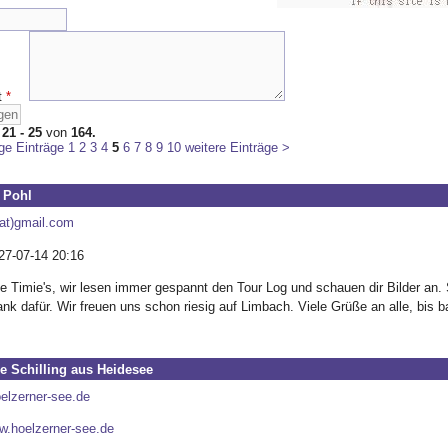
t
*
:
21 - 25
von
164.
ge Einträge
1
2
3
4
5
6
7
8
9
10
weitere Einträge >
 Pohl
(at)gmail.com
27-07-14 20:16
be Timie's, wir lesen immer gespannt den Tour Log und schauen dir Bilder an.
nk dafür. Wir freuen uns schon riesig auf Limbach. Viele Grüße an alle, bis 
ne Schilling aus Heidesee
oelzerner-see.de
ww.hoelzerner-see.de