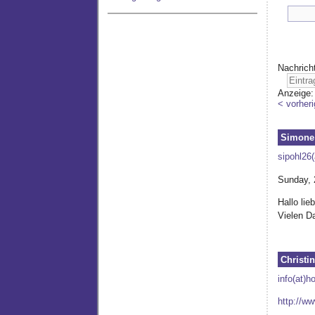
Nachrich
Anzeige
< vorheri
Simone
sipohl26
Sunday, 
Hallo lie
Vielen Da
Christi
info(at)h
http://w