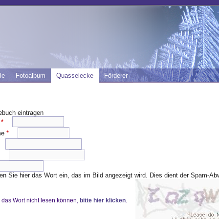
le
Fotoalbum
Quasselecke
Förderer
ebuch eintragen
e
*
me
*
e
en Sie hier das Wort ein, das im Bild angezeigt wird. Dies dient der Spam-A
das Wort nicht lesen können,
bitte hier klicken
.