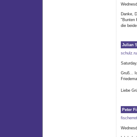
Wednesda
Danke, D
"Bunten 
die beid
Julian 
schulz.ru
Saturday
Gruß... I
Friedema
Liebe Gr
Peter F
fischerre
Wednesda