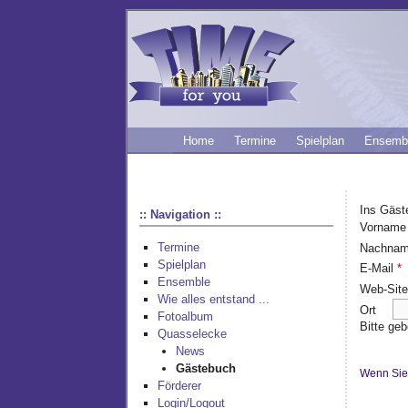
Home
Termine
Spielplan
Ensemb
Ins Gäst
:: Navigation ::
Vornam
Termine
Nachna
Spielplan
E-Mail
*
Ensemble
Web-Sit
Wie alles entstand ...
Ort
Fotoalbum
Bitte geb
Quasselecke
News
Gästebuch
Wenn Sie 
Förderer
Login/Logout