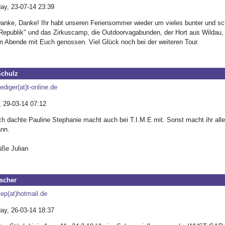
y, 23-07-14 23:39
anke, Danke! Ihr habt unseren Feriensommer wieder um vieles bunter und sch
Republik" und das Zirkuscamp, die Outdoorvagabunden, der Hort aus Wildau, d
en Abende mit Euch genossen. Viel Glück noch bei der weiteren Tour.
Schulz
ediger(at)t-online.de
, 29-03-14 07:12
ch dachte Pauline Stephanie macht auch bei T.I.M.E mit. Sonst macht ihr all
nn.
üße Julian
ischer
tep(at)hotmail.de
y, 26-03-14 18:37