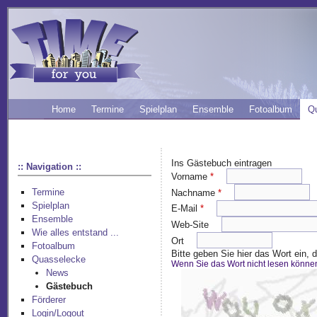
Home
Termine
Spielplan
Ensemble
Fotoalbum
Q
Ins Gästebuch eintragen
:: Navigation ::
Vorname
*
Termine
Nachname
*
Spielplan
E-Mail
*
Ensemble
Web-Site
Wie alles entstand ...
Ort
Fotoalbum
Bitte geben Sie hier das Wort ein,
Quasselecke
Wenn Sie das Wort nicht lesen könne
News
Gästebuch
Förderer
Login/Logout