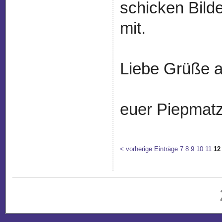
schicken Bild
mit.
Liebe Grüße a
euer Piepmatz
< vorherige Einträge
7
8
9
10
11
12