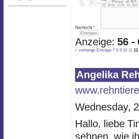
Nachricht
*
Anzeige:
56 -
< vorherige Einträge
7
8
9
10
11
12
Angelika Re
www.rehntiere
Wednesday, 2
Hallo, liebe T
sehnen, wie i