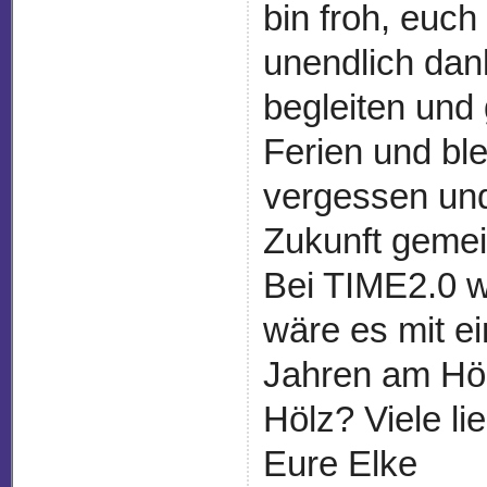
bin froh, euc
unendlich dan
begleiten und
Ferien und bl
vergessen und
Zukunft gemei
Bei TIME2.0 w
wäre es mit e
Jahren am Höl
Hölz? Viele l
Eure Elke