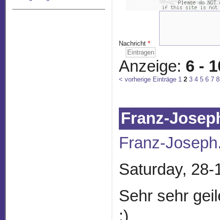
Nachricht
*
Anzeige:
6 - 
< vorherige Einträge
1
2
3
4
5
6
7
8
Franz-Josep
Franz-Joseph
Saturday, 28-
Sehr sehr gei
:)