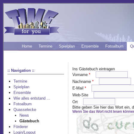
Home
Termine
Spielplan
Ensemble
Fotoalbum
Q
Ins Gästebuch eintragen
:: Navigation ::
Vorname
*
Termine
Nachname
*
Spielplan
E-Mail
*
Ensemble
Web-Site
Wie alles entstand ...
Ort
Fotoalbum
Bitte geben Sie hier das Wort ein,
Quasselecke
Wenn Sie das Wort nicht lesen könne
News
Gästebuch
Förderer
Login/Logout