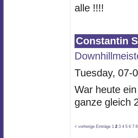
alle !!!!
Constantin 
Downhillmeist
Tuesday, 07-0
War heute ein
ganze gleich 
< vorherige Einträge
1
2
3
4
5
6
7
8