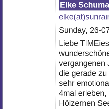
Elke Schuma
elke(at)sunra
Sunday, 26-07
Liebe TIMEies!
wunderschöne
vergangenen J
die gerade zu
sehr emotional
4mal erleben
Hölzernen See