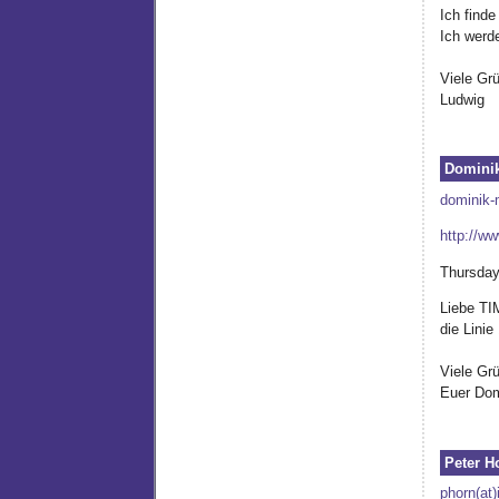
Ich finde
Ich werd
Viele Gr
Ludwig
Dominik
dominik-
http://w
Thursday
Liebe TIM
die Lini
Viele Gr
Euer Dom
Peter H
phorn(at)