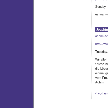
Sunday, 
es war w
Joachim
achim-sc
http://w
Tuesday,
Wir alle
Stress be
die Lösun
einmal g
vom Fra
Achim
< vorheri