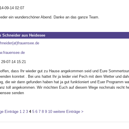
14-09-14 02:07
ieder ein wunderschöner Abend. Danke an das ganze Team.
 Schneider aus Heidesee
hneider(at)frauensee.de
ww.frauensee.de
 29-07-14 15:21
 hoffen, dass Ihr wieder gut zu Hause angekommen seid und Eure Sommertour 
enden konntet . Bei uns hattet Ihr ja leider viel Pech mit dem Wetter und d
g, die wir dann gefunden haben hat ja gut funktioniert und Euer Programm wa
anz toll angekommen. Wir möchten Euch auf diesem Wege nochmals recht her
uensee senden
ge Einträge
1
2
3
4
5
6
7
8
9
10
weitere Einträge >