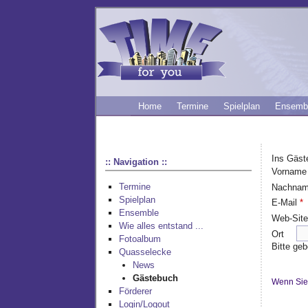
Home
Termine
Spielplan
Ensemb
Ins Gäst
:: Navigation ::
Vornam
Termine
Nachna
Spielplan
E-Mail
*
Ensemble
Web-Sit
Wie alles entstand ...
Ort
Fotoalbum
Bitte geb
Quasselecke
News
Gästebuch
Wenn Sie 
Förderer
Login/Logout