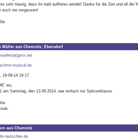
 es sehr traurig, dass ihr bald aufhören werdet! Danke für die Zeit und all die W
e euch nie vergessen!
üße
 Müller aus Chemnitz, Ebersdorf
mueller(at)gmx.net
ww.time-musical.de
, 18-09-14 19:17
E' ies,
e 1 am Samstag, den 13.09.2014, war einfach nur Spitzenklasse.
üße.
inik.
orn aus Chemnitz
ibr-rautschke.de