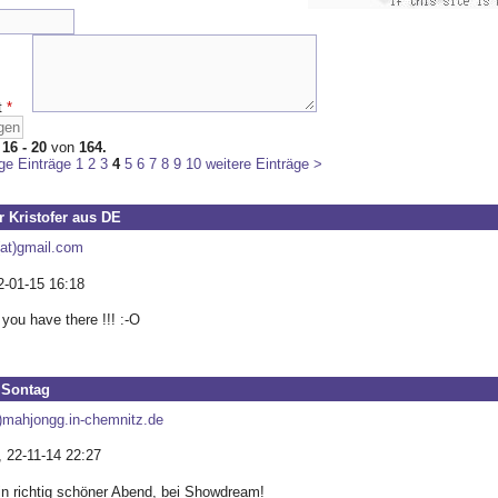
t
*
:
16 - 20
von
164.
ge Einträge
1
2
3
4
5
6
7
8
9
10
weitere Einträge >
r Kristofer aus DE
(at)gmail.com
2-01-15 16:18
 you have there !!! :-O
 Sontag
t)mahjongg.in-chemnitz.de
, 22-11-14 22:27
in richtig schöner Abend, bei Showdream!