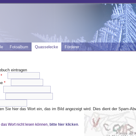
le
Fotoalbum
Quasselecke
Förderer
ebuch eintragen
e
*
me
*
e
en Sie hier das Wort ein, das im Bild angezeigt wird. Dies dient der Spam-A
das Wort nicht lesen können,
bitte hier klicken
.