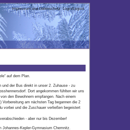
Impressum und Datenschutz
Login/Logout
le“ auf dem Plan.
 und der Bus direkt in unser 2. Zuhause - zu
osshennersdorf. Dort angekommen fühlten wir uns
ch von den Bewohnern empfangen. Nach einem
n ;) Vorbereitung am nächsten Tag begannen die 2
u vorbei und die Zuschauer verließen begeistert
verabschieden - aber nur bis Dezember!
 dem Johannes-Kepler-Gymnasium Chemnitz.