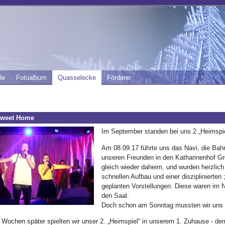
le
Fotoalbum
Quasselecke
Förderer
weet Home
Im September standen bei uns 2 „Heimspie
Am 08.09.17 führte uns das Navi, die Bahn
unseren Freunden in den Katharinenhof Gr
gleich wieder daheim, und wurden herzli
schnellen Aufbau und einer disziplinierte
geplanten Vorstellungen. Diese waren im N
den Saal.
Doch schon am Sonntag mussten wir uns 
2 Wochen später spielten wir unser 2. „Heimspiel“ in unserem 1. Zuhause -