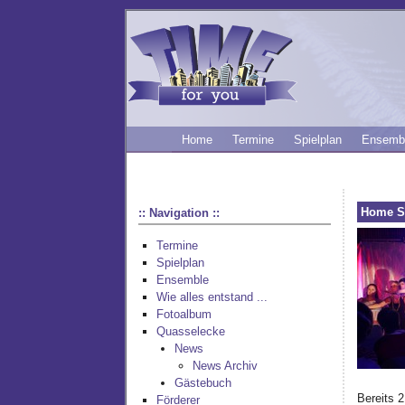
Home
Termine
Spielplan
Ensemb
Home S
:: Navigation ::
Termine
Spielplan
Ensemble
Wie alles entstand ...
Fotoalbum
Quasselecke
News
News Archiv
Gästebuch
Bereits 
Förderer