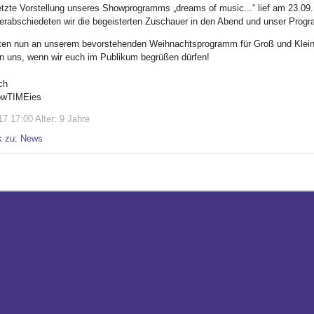
etzte Vorstellung unseres Showprogramms „dreams of music...“ lief am 23.09
erabschiedeten wir die begeisterten Zuschauer in den Abend und unser Prog
iten nun an unserem bevorstehenden Weihnachtsprogramm für Groß und Klein
en uns, wenn wir euch im Publikum begrüßen dürfen!
ch
owTIMEies
7 17:00 Alter: 9 Jahre
k zu: News