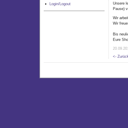
Unsere l
Login/Logout
Pause) v
Wir arbe
Wir freu
Bis neuli
Eure Sh
20.09.201
<- Zurüc